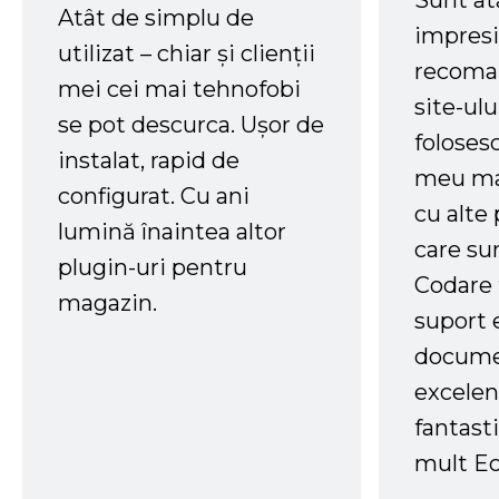
Sunt at
Atât de simplu de
impresi
utilizat – chiar și clienții
recoman
mei cei mai tehnofobi
site-ul
se pot descurca. Ușor de
foloses
instalat, rapid de
meu ma
configurat. Cu ani
cu alte
lumină înaintea altor
care su
plugin-uri pentru
Codare 
magazin.
suport 
docume
excelen
fantast
mult Ec