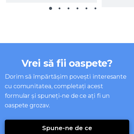
Vrei să fii oaspete?
Dorim să împărtășim povești interesante
cu comunitatea, completați acest
formular și spuneți-ne de ce ați fi un
oaspete grozav.
Spune-ne de ce