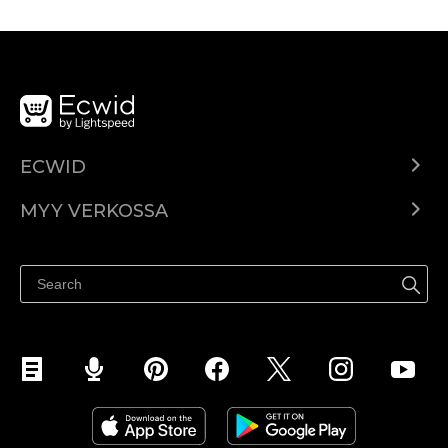
ECWID
Ecwid.com
MYY VERKOSSA
Hinnoittelu
Myy kaikkialla
Ohjekeskus
Myy Facebookissa
Myy Instagramissa