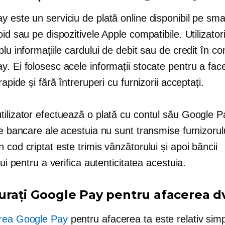
y este un serviciu de plată online disponibil pe sm
oid sau pe dispozitivele Apple compatibile. Utilizatori
plu informațiile cardului de debit sau de credit în con
. Ei folosesc acele informații stocate pentru a fac
rapide și fără întreruperi cu furnizorii acceptați.
tilizator efectuează o plată cu contul său Google P
le bancare ale acestuia nu sunt transmise furnizorulu
 cod criptat este trimis vânzătorului și apoi băncii
ului pentru a verifica autenticitatea acestuia.
urați Google Pay pentru afacerea d
rea Google Pay
pentru afacerea ta este relativ simp