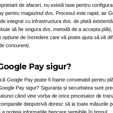
prietarii de afaceri, nu există taxe pentru configur
y pentru magazinul dvs. Procesul este rapid, iar 
de integrat cu infrastructura dvs. de plată existent
buie să fie singura dvs. metodă de a accepta plăți,
 opțiune de încredere care vă poate ajuta să vă dife
de concurenți.
Google Pay sigur?
că Google Pay poate fi foarte convenabil pentru plă
Google Pay sigur? Siguranța și securitatea sunt pre
 atunci când vine vorba de orice procesator de tranz
i companiile deopotrivă doresc să ia toate măsurile p
 a proteja informațiile bancare sensibile în timpul