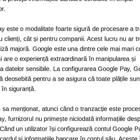
or.
 este o modalitate foarte sigură de procesare a tra
u clienți, cât și pentru companii. Acest lucru nu ar t
riză majoră. Google este una dintre cele mai mari co
i are o experiență extraordinară în manipularea și
a datelor sensibile. La configurarea Google Pay, G
jă deosebită pentru a se asigura că toate plățile sun
 în siguranță.
sa menționat, atunci când o tranzacție este proces
, furnizorul nu primește niciodată informațiile des
. Când un utilizator își configurează contul Google P
cardul și informațiile bancare în contul său. Aceste 