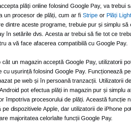
ccepta plăți online folosind Google Pay, va trebui să
a un procesor de plăți, cum ar fi
Stripe
or
Plăți Lig
re dintre aceste programe, trebuie pur și simplu să 
 în setările dvs. Acesta ar trebui să fie tot ce treb
ntru a vă face afacerea compatibilă cu Google Pay.
 cât un magazin acceptă Google Pay, utilizatorii pot
le cu ușurință folosind Google Pay. Funcționează pe
bazat pe web
și
în persoană
tranzacții. Utilizatorii d
Android pot efectua plăți
in magazin
pur și simplu a
lor împotriva procesorului de plăți. Această funcție 
ă pe dispozitivele Apple, dar utilizatorii de iPhone p
are majoritatea celorlalte funcții Google Pay.