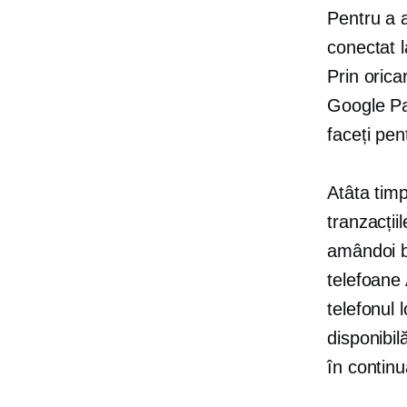
Pentru a a
conectat l
Prin orica
Google Pay
faceți pe
Atâta timp
tranzacții
amândoi
telefoane 
telefonul 
disponibil
în continu