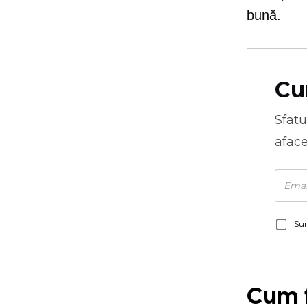
bună.
Cu
Sfatu
aface
Sun
Cum 