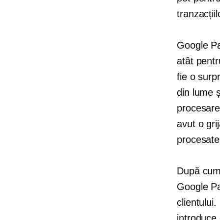
tranzacțiil
Google Pay
atât pentr
fie o surp
din lume ș
procesare
avut o gri
procesate
După cum 
Google Pay
clientului
introduce 