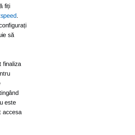
 fiți
htspeed
.
configurați
uie să
 finaliza
ntru
e
tingând
nu este
ot accesa