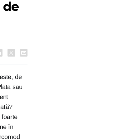
 de
 este, de
Plata sau
ient
lată?
 foarte
ine în
 incomod