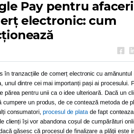
le Pay pentru afaceri
rț electronic: cum
cționează
s în tranzacțiile de comerț electronic cu amănuntul
unul dintre cei mai importanți pași ai procesului. 
e părea pentru unii ca o idee ulterioară. Dacă un cl
ă cumpere un produs, de ce contează metoda de p
lți consumatori,
procesul de plata
de fapt conteaza
de clienți își vor abandona coșul de cumpărături onl
 dacă găsesc că procesul de finalizare a plății este