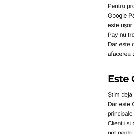
Pentru pro
Google Pa
este ușor 
Pay nu tre
Dar este o
afacerea 
Este 
Știm deja 
Dar este 
principale
Clienții ș
pot pentru