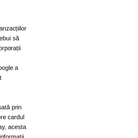
nzacțiilor
rebui să
rporații
oogle a
t
ată prin
pre cardul
ay, acesta
informații