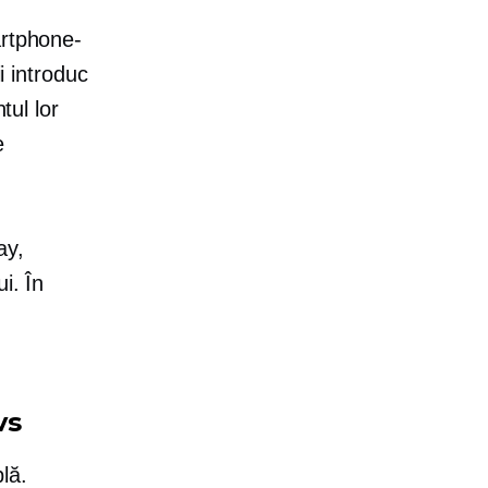
artphone-
i introduc
tul lor
e
ay,
i. În
vs
lă.