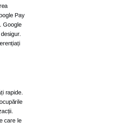
area
Google Pay
ă. Google
 desigur.
rențiați
ți rapide.
ocupările
acții.
e care le