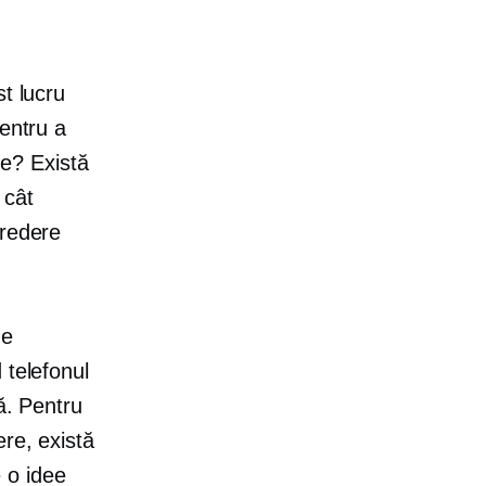
t lucru
pentru a
le? Există
 cât
credere
ze
 telefonul
ă. Pentru
ere, există
 o idee