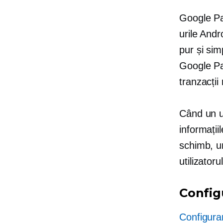
Google Pa
urile Andr
pur și sim
Google Pay
tranzacții 
Când un u
informații
schimb, un
utilizator
Config
Configura