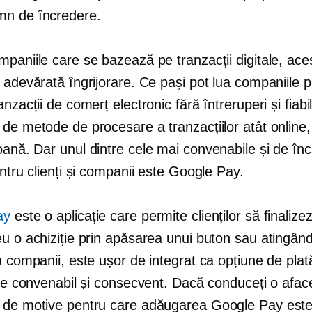
n de încredere.
paniile care se bazează pe tranzacții digitale, aces
 adevărată îngrijorare. Ce pași pot lua companiile 
anzacții de comerț electronic fără întreruperi și fiabi
de metode de procesare a tranzacțiilor atât online,
oană.
Dar unul dintre cele mai convenabile și de în
entru clienți și companii este Google Pay.
ay
este o aplicație care permite clienților să finalize
u o achiziție prin apăsarea unui buton sau atingând
u companii, este ușor de integrat ca opțiune de plat
ste convenabil și consecvent. Dacă conduceți o afac
 de motive pentru care adăugarea Google Pay este