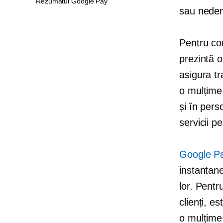
Rezumatul Google Pay
sau nedem
Pentru com
prezintă o
asigura tr
o mulțime 
și
în pers
servicii p
Google P
instantane
lor. Pentr
clienți, e
o mulțime