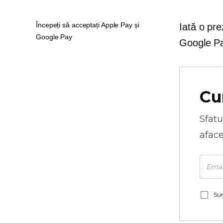
Începeți să acceptați Apple Pay și
Iată o pr
Google Pay
Google Pa
Cu
Sfatu
aface
Sun