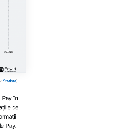
a:
Statista
)
e Pay în
ațiile de
ormații
le Pay.