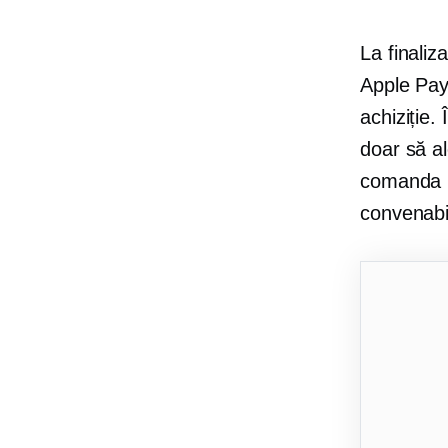
La finaliz
Apple Pay
achiziție.
doar să a
comanda pe
convenabi