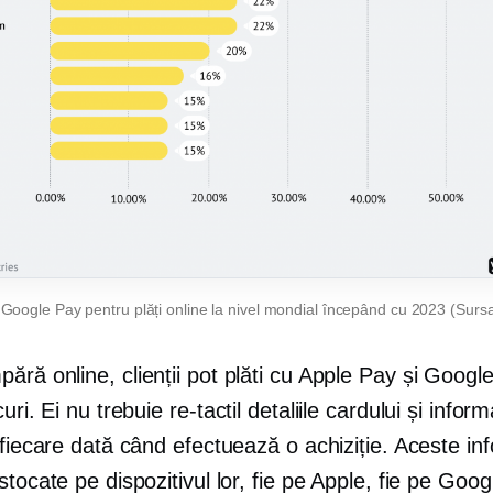
a Google Pay pentru plăți online la nivel mondial începând cu 2023 (Surs
ră online, clienții pot plăti cu Apple Pay și Googl
curi. Ei nu trebuie
re-tactil
detaliile cardului și inform
 fiecare dată când efectuează o achiziție. Aceste inf
stocate pe dispozitivul lor, fie pe Apple, fie pe Goog