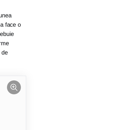
iunea
 a face o
rebuie
irme
t de