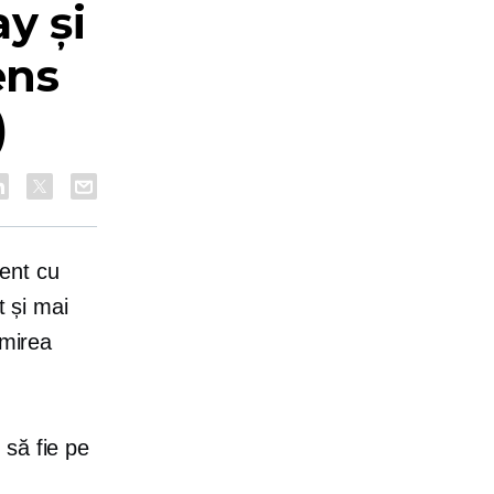
y și
ens
)
rent cu
t și mai
imirea
 să fie pe