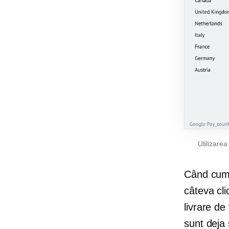
Utilizare
Când cumpă
câteva cli
livrare de
sunt deja 