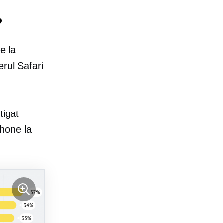
?
e la
rul Safari
tigat
Phone la