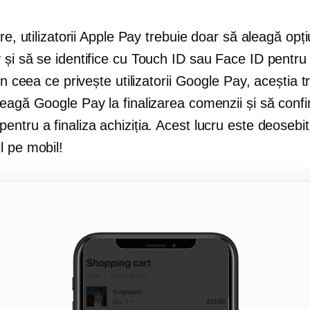
are, utilizatorii Apple Pay trebuie doar să aleagă opț
 și să se identifice cu Touch ID sau Face ID pentru
 În ceea ce privește utilizatorii Google Pay, aceștia t
leagă Google Pay la finalizarea comenzii și să conf
ntru a finaliza achiziția. Acest lucru este deosebi
l pe mobil!