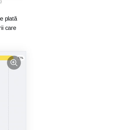
a
)
e plată
ii care