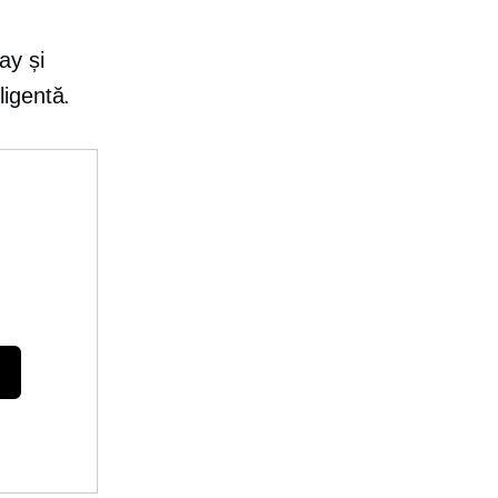
ay și
ligentă.
e