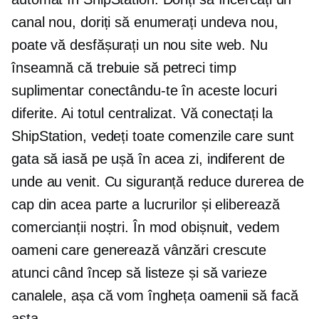
canal nou, doriți să enumerați undeva nou,
poate vă desfășurați un nou site web. Nu
înseamnă că trebuie să petreci timp
suplimentar conectându-te în aceste locuri
diferite. Ai totul centralizat. Vă conectați la
ShipStation, vedeți toate comenzile care sunt
gata să iasă pe ușă în acea zi, indiferent de
unde au venit. Cu siguranță reduce durerea de
cap din acea parte a lucrurilor și eliberează
comercianții noștri. În mod obișnuit, vedem
oameni care generează vânzări crescute
atunci când încep să listeze și să varieze
canalele, așa că vom îngheța oamenii să facă
asta.