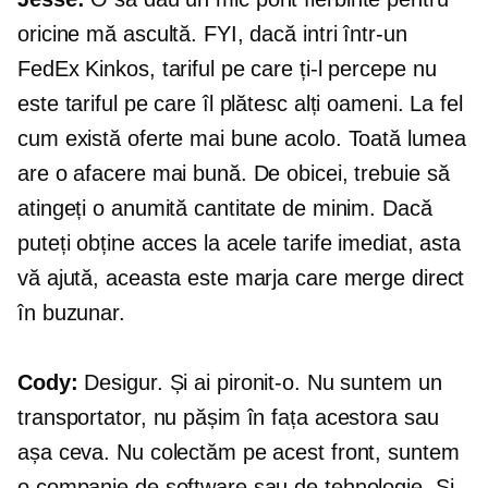
oricine mă ascultă. FYI, dacă intri într-un
FedEx Kinkos, tariful pe care ți-l percepe nu
este tariful pe care îl plătesc alți oameni. La fel
cum există oferte mai bune acolo. Toată lumea
are o afacere mai bună. De obicei, trebuie să
atingeți o anumită cantitate de minim. Dacă
puteți obține acces la acele tarife imediat, asta
vă ajută, aceasta este marja care merge direct
în buzunar.
Cody:
Desigur. Și ai pironit-o. Nu suntem un
transportator, nu pășim în fața acestora sau
așa ceva. Nu colectăm pe acest front, suntem
o companie de software sau de tehnologie. Și