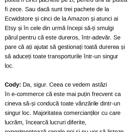
fi zece. Sau dacă sunt trei pachete de la
Ecwidstore și cinci de la Amazon și atunci ai
Etsy și în cele din urmă începi să-ți smulgi
părul pentru că este dureros, într-adevăr. Se
pare că ați ajutat să gestionați toată durerea și
să aduceți toate transporturile într-un singur
loc.
Cody:
Da, sigur. Ceea ce vedem astăzi
în
e-commerce
că este mai puțin frecvent ca
cineva să-și conducă toate vânzările dintr-un
singur loc. Majoritatea comercianților cu care
lucrăm, încearcă lucruri diferite,
experimentează canale noi și nu vor să listeze