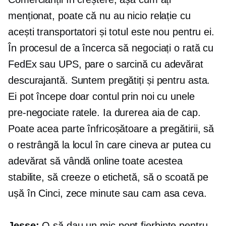
menționat, poate că nu au nicio relație cu
acești transportatori și totul este nou pentru ei.
În procesul de a încerca să negociați o rată cu
FedEx sau UPS, pare o sarcină cu adevărat
descurajantă. Suntem pregătiți și pentru asta.
Ei pot începe doar contul prin noi cu unele
pre-negociate
ratele. Ia durerea aia de cap.
Poate acea parte înfricoșătoare a pregătirii, să
o restrângă la locul în care cineva ar putea cu
adevărat să vândă online toate acestea
stabilite, să creeze o etichetă, să o scoată pe
ușă în
Cinci, zece
minute sau cam asa ceva.
Jesse:
O să dau un mic pont fierbinte pentru