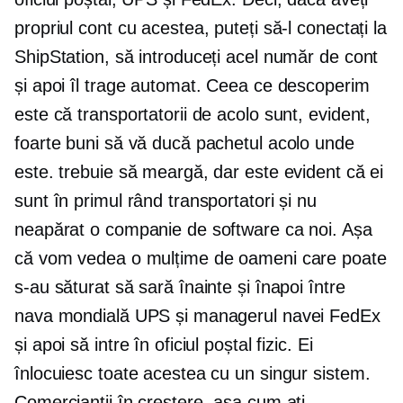
propriul cont cu acestea, puteți să-l conectați la
ShipStation, să introduceți acel număr de cont
și apoi îl trage automat. Ceea ce descoperim
este că transportatorii de acolo sunt, evident,
foarte buni să vă ducă pachetul acolo unde
este. trebuie să meargă, dar este evident că ei
sunt în primul rând transportatori și nu
neapărat o companie de software ca noi. Așa
că vom vedea o mulțime de oameni care poate
s-au săturat să sară înainte și înapoi între
nava mondială UPS și managerul navei FedEx
și apoi să intre în oficiul poștal fizic. Ei
înlocuiesc toate acestea cu un singur sistem.
Comercianții în creștere, așa cum ați