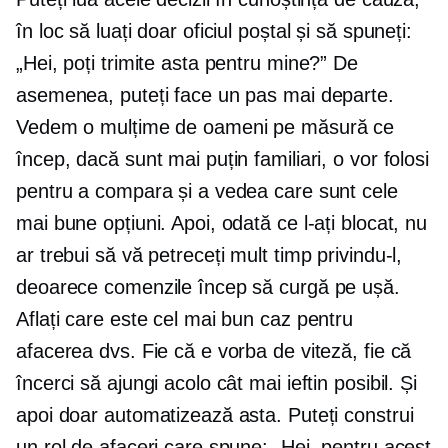
în loc să luați doar oficiul poștal și să spuneți:
„Hei, poți trimite asta pentru mine?” De
asemenea, puteți face un pas mai departe.
Vedem o mulțime de oameni pe măsură ce
încep, dacă sunt mai puțin familiari, o vor folosi
pentru a compara și a vedea care sunt cele
mai bune opțiuni. Apoi, odată ce l-ați blocat, nu
ar trebui să vă petreceți mult timp privindu-l,
deoarece comenzile încep să curgă pe ușă.
Aflați care este cel mai bun caz pentru
afacerea dvs. Fie că e vorba de viteză, fie că
încerci să ajungi acolo cât mai ieftin posibil. Și
apoi doar automatizează asta. Puteți construi
un rol de afaceri care spune: „Hei, pentru acest