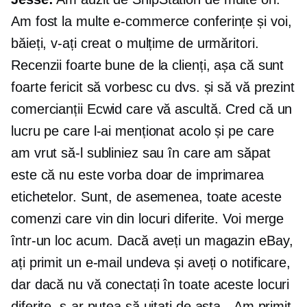
Am fost la multe
e-commerce
conferințe și voi,
băieți, v-ați creat o mulțime de urmăritori.
Recenzii foarte bune de la clienți, așa că sunt
foarte fericit să vorbesc cu dvs. și să vă prezint
comercianții Ecwid care vă ascultă. Cred că un
lucru pe care l-ai menționat acolo și pe care
am vrut să-l subliniez sau în care am săpat
este că nu este vorba doar de imprimarea
etichetelor. Sunt, de asemenea, toate aceste
comenzi care vin din locuri diferite. Voi merge
într-un loc acum. Dacă aveți un magazin eBay,
ați primit un e-mail undeva și aveți o notificare,
dar dacă nu vă conectați în toate aceste locuri
diferite, s-ar putea să uitați de asta. „Am primit