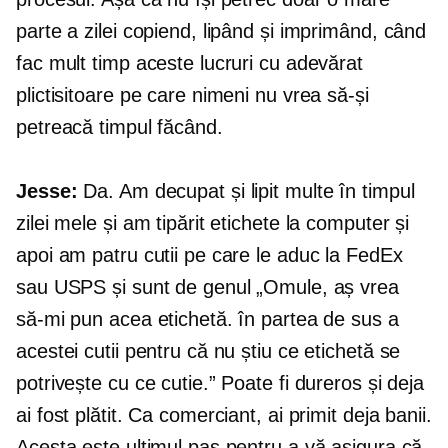
parte a zilei copiend, lipând și imprimând, când
fac mult timp aceste lucruri cu adevărat
plictisitoare pe care nimeni nu vrea să-și
petreacă timpul făcând.
Jesse:
Da. Am decupat și lipit multe în timpul
zilei mele și am tipărit etichete la computer și
apoi am patru cutii pe care le aduc la FedEx
sau USPS și sunt de genul „Omule, aș vrea
să-mi pun acea etichetă. în partea de sus a
acestei cutii pentru că nu știu ce etichetă se
potrivește cu ce cutie.” Poate fi dureros și deja
ai fost plătit. Ca comerciant, ai primit deja banii.
Acesta este ultimul pas pentru a vă asigura că