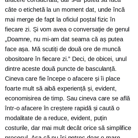
câte o etichetă la un moment dat, unde încă
mai merge de fapt la oficiul poștal fizic în
fiecare zi. Și vom avea o conversație de genul
„Doamne, nu mi-am dat seama că aș putea
face așa. Mă scutiți de două ore de muncă
obositoare în fiecare zi.” Deci, de obicei, unul
dintre aceste două puncte de basculanță.
Cineva care fie începe o afacere și îi place
foarte mult să aibă experiență și, evident,
economisirea de timp. Sau cineva care se află
într-o afacere în creștere rapidă și caută o
modalitate de a reduce, evident, puțin
costurile, dar mai mult decât orice să simplifice
procesul. Așa că nu își petrec doar o mare