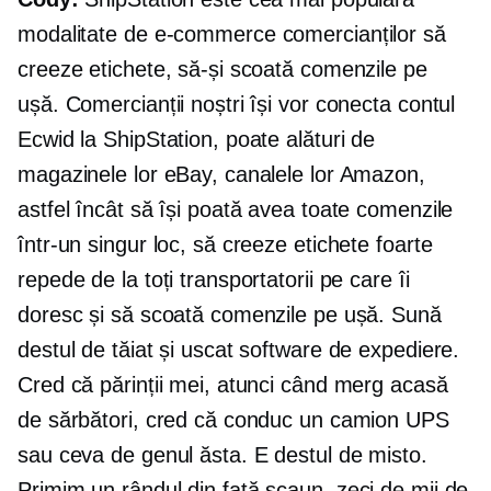
modalitate de
e-commerce
comercianților să
creeze etichete, să-și scoată comenzile pe
ușă. Comercianții noștri își vor conecta contul
Ecwid la ShipStation, poate alături de
magazinele lor eBay, canalele lor Amazon,
astfel încât să își poată avea toate comenzile
într-un singur loc, să creeze etichete foarte
repede de la toți transportatorii pe care îi
doresc și să scoată comenzile pe ușă. Sună
destul de tăiat și uscat software de expediere.
Cred că părinții mei, atunci când merg acasă
de sărbători, cred că conduc un camion UPS
sau ceva de genul ăsta. E destul de misto.
Primim un
rândul din față
scaun, zeci de mii de