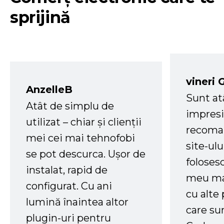
sprijină
vineri 
AnzelleB
Sunt at
Atât de simplu de
impresi
utilizat – chiar și clienții
recoman
mei cei mai tehnofobi
site-ul
se pot descurca. Ușor de
foloses
instalat, rapid de
meu ma
configurat. Cu ani
cu alte
lumină înaintea altor
care su
plugin-uri pentru