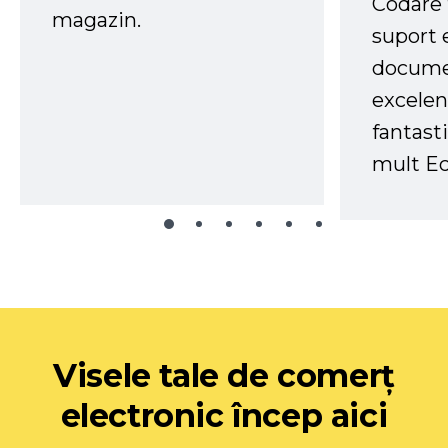
Codare 
magazin.
suport 
docume
excelen
fantast
mult Ec
Visele tale de comerț
electronic încep aici