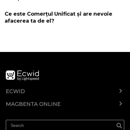
Ce este Comerțul Unificat și are nevoie
afacerea ta de el?
ECWID
Ecwid.com
MAGBENTA ONLINE
Help center
Ibenta kahit saan
Ibenta sa Facebook