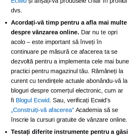
Ecwid
și afișați-vă produsele chiar în profilul
dvs.
Acordați-vă timp pentru a afla mai multe
despre vânzarea online.
Dar nu te opri
acolo – este
important să înveți în
continuare pe măsură ce afacerea ta se
dezvoltă pentru a implementa cele mai bune
practici pentru magazinul tău. Rămâneți la
curent cu tendințele actuale abonându-vă la
bloguri despre comerțul electronic, cum ar
fi
Blogul Ecwid
. Sau, verificați Ecwid's
„Construiți-vă afacerea”
Academia să se
înscrie la cursuri gratuite de vânzare online.
Testați diferite instrumente pentru a găsi