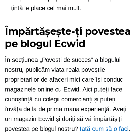
țintă le place cel mai mult.
Împărtășește-ți povestea
pe blogul Ecwid
În secțiunea „Povești de succes” a blogului
nostru, publicăm
viata reala
poveștile
proprietarilor de afaceri mici care își conduc
magazinele online cu Ecwid. Aici puteți face
cunoștință cu colegii comercianți și puteți
învăța de la
de prima mana
experienţă. Aveți
un magazin Ecwid și doriți să vă împărtășiți
povestea pe blogul nostru?
Iată cum să o faci
.