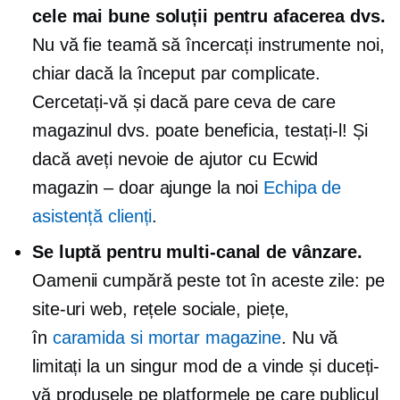
cele mai bune soluții pentru afacerea dvs.
Nu vă fie teamă să încercați instrumente noi,
chiar dacă la început par complicate.
Cercetați-vă și dacă pare ceva de care
magazinul dvs. poate beneficia, testați-l! Și
dacă aveți nevoie de ajutor cu Ecwid
magazin – doar
ajunge la noi
Echipa de
asistență clienți
.
Se luptă pentru
multi-canal
de vânzare.
Oamenii cumpără peste tot în aceste zile: pe
site-uri web, rețele sociale, piețe,
în
caramida si mortar
magazine
. Nu vă
limitați la un singur mod de a vinde și duceți-
vă produsele pe platformele pe care publicul