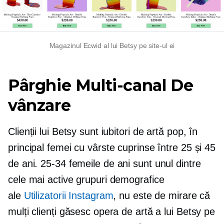
Magazinul Ecwid al lui Betsy pe site-ul ei
Pârghie
Multi-canal
De
vânzare
Clienții lui Betsy sunt iubitori de artă pop, în
principal femei cu vârste cuprinse între 25 și 45
de ani.
25-34
femeile de ani sunt unul dintre
cele mai active grupuri demografice
ale
Utilizatorii Instagram
, nu este de mirare că
mulți clienți găsesc opera de artă a lui Betsy pe