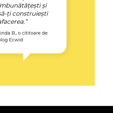
îmbunătățești și
să-ți construiești
afacerea.”
inda B., o cititoare de
blog Ecwid