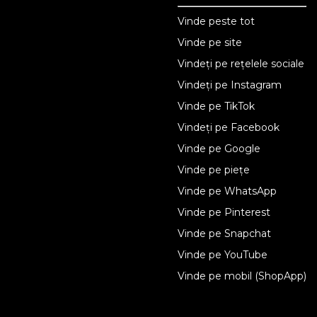
Vindeți online
Vinde peste tot
Vinde pe site
Solutii de afaceri
Vindeți pe rețelele sociale
Soluții tehnologice
Vindeți pe Instagram
Vinde pe TikTok
Pentru persoane fizice
Vindeți pe Facebook
Ecwid
Vinde pe Google
Categorii
Vinde pe piețe
Vinde pe WhatsApp
Resurse
Vinde pe Pinterest
Ultimul blog
Vinde pe Snapchat
Vinde pe YouTube
Vinde pe mobil (ShopApp)