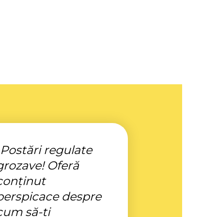
„Postări regulate
grozave! Oferă
conținut
perspicace despre
cum să-ți