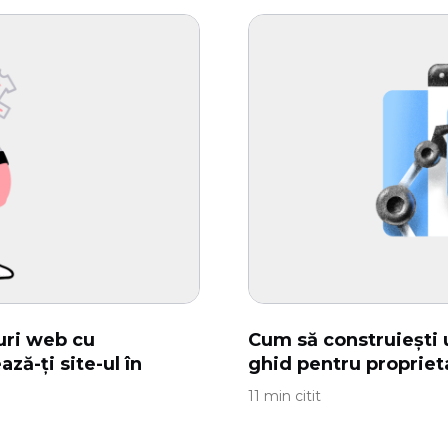
uri web cu
Cum să construiești u
ză-ți site-ul în
ghid pentru proprieta
11 min citit