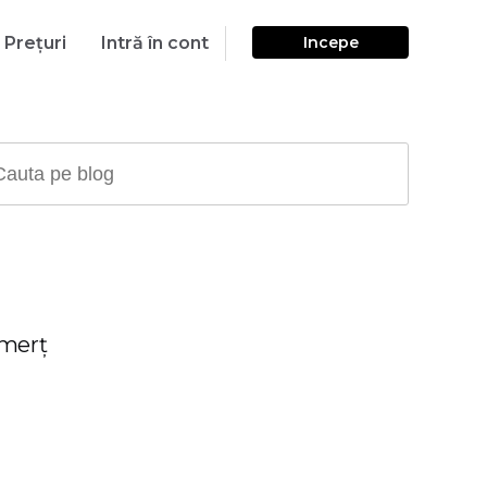
Prețuri
Intră în cont
Incepe
omerț