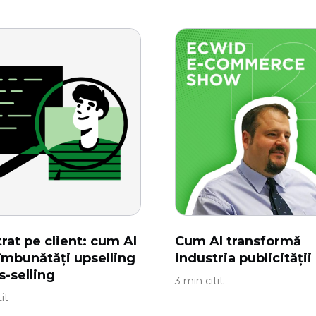
trat pe client: cum AI
Cum AI transformă
îmbunătăți upselling
industria publicității
s-selling
3 min citit
it