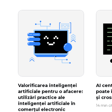
Valorificarea inteligenței
AI cen
artificiale pentru o afacere:
poate 
utilizări practice ale
și cros
inteligenței artificiale în
14 min cit
comerțul electronic