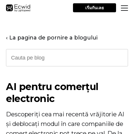
เริ่มกันเลย
‹ La pagina de pornire a blogului
AI pentru comerțul
electronic
Descoperiți cea mai recentă vrăjitorie AI
și deblocați modul în care companiile de
comerț electronic pot trece pe val. De la