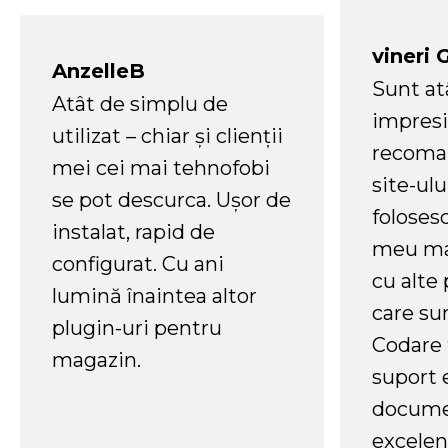
vineri 
AnzelleB
Sunt at
Atât de simplu de
impresi
utilizat – chiar și clienții
recoman
mei cei mai tehnofobi
site-ul
se pot descurca. Ușor de
foloses
instalat, rapid de
meu ma
configurat. Cu ani
cu alte
lumină înaintea altor
care su
plugin-uri pentru
Codare 
magazin.
suport 
docume
excelen