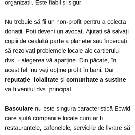
organizatii. Este fiabil și sigur.
Nu trebuie să fii un
non-profit
pentru a colecta
donații. Poți deveni un avocat. Ajutați să salvați
copiii de cealaltă parte a planetei sau încercați
să rezolvați problemele locale ale cartierului
dvs. - alegerea vă aparține. Din păcate, în
acest fel, nu veți obține profit în bani. Dar
reputație
,
loialitate
și
comunitate
a sustine
va fi venitul dvs. principal.
Basculare
nu este singura caracteristică Ecwid
care ajută companiile locale cum ar fi
restaurantele, cafenelele, serviciile de livrare să