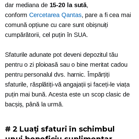
dar mediana de
15-20
la sută
,
conform
Cercetarea Qantas
, pare a fi cea mai
comună opțiune cu care sunt obișnuiți
cumpărătorii, cel puțin în SUA.
Sfaturile adunate pot deveni depozitul tău
pentru o zi ploioasă sau o
bine meritat
cadou
pentru personalul dvs. harnic. Împărțiți
sfaturile, răsplătiți-vă angajații și faceți-le viața
puțin mai bună. Acesta este un scop clasic de
bacșiș, până la urmă.
# 2 Luați sfaturi în schimbul
unui beneficiu suplimentar