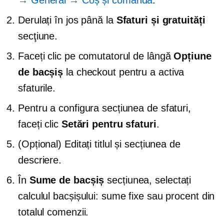
Derulați în jos până la
Sfaturi și gratuități
secţiune.
Faceți clic pe comutatorul de lângă
Opțiune
de bacșiș
la checkout pentru a activa
sfaturile.
Pentru a configura secțiunea de sfaturi,
faceți clic
Setări pentru sfaturi
.
(Opțional) Editați titlul și secțiunea de
descriere.
În
Sume de bacșiș
secțiunea, selectați
calculul bacșișului: sume fixe sau procent din
totalul comenzii.