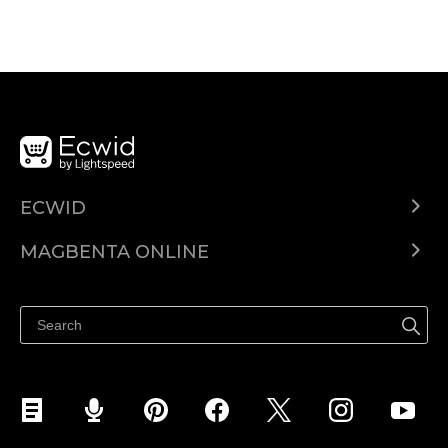
ECWID
Ecwid.com
MAGBENTA ONLINE
Help center
Ibenta kahit saan
Ibenta sa Facebook