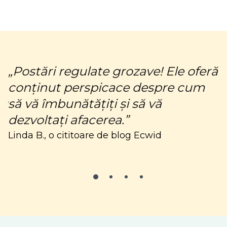
„Postări regulate grozave! Ele oferă
„
conținut perspicace despre cum
c
ru
să vă îmbunătățiți și să vă
m
dezvoltați afacerea.”
C
Linda B., o cititoare de blog Ecwid