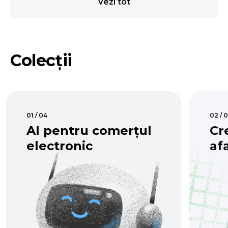
Vezi tot
Colecţii
01 / 04
02 / 
AI pentru comerțul
Cr
electronic
af