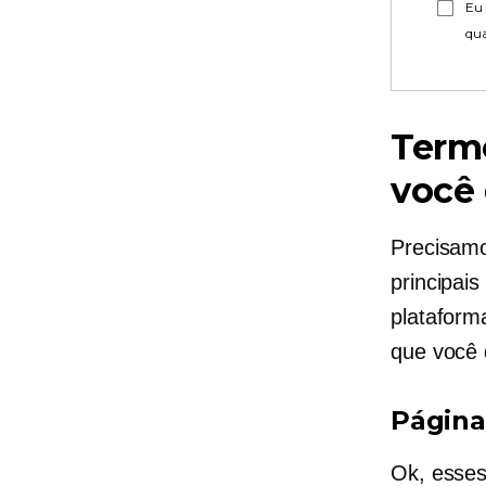
Eu 
qu
Term
você
Precisamo
principai
plataform
que você 
Página
Ok, esses