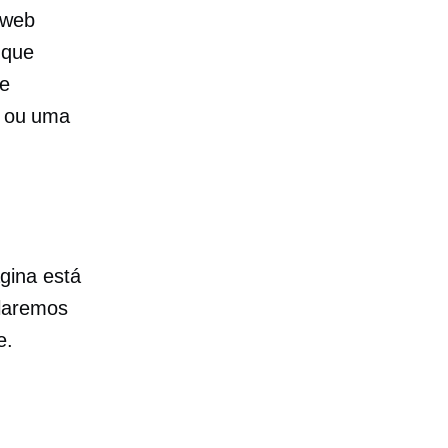
 web
 que
de
o ou uma
gina está
alaremos
e.