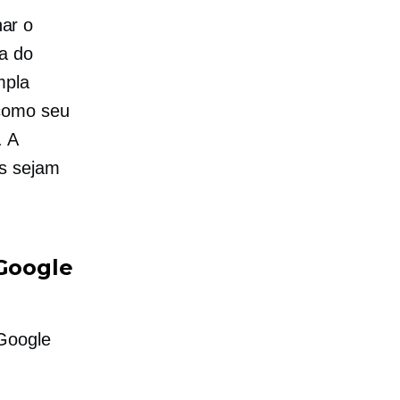
ar o
a do
mpla
 como seu
. A
s sejam
Google
 Google