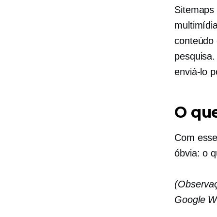
Sitemaps 
multimídi
conteúdo 
pesquisa.
enviá-lo 
O que
Com esses
óbvia: o 
(Observa
Google W