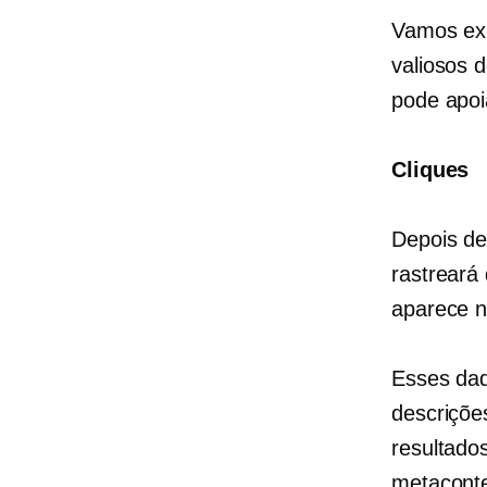
Vamos ex
valiosos 
pode apoi
Cliques
Depois de
rastreará
aparece n
Esses dad
descriçõe
resultado
metaconte