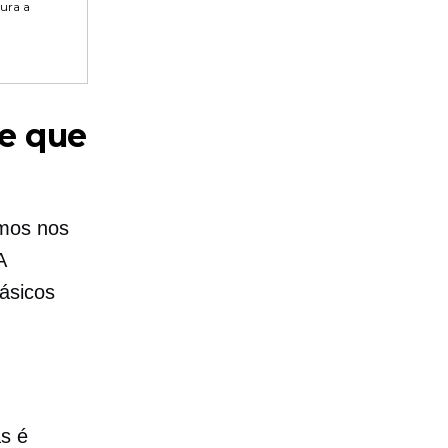
tura a
e que
rmos nos
A
ásicos
s é