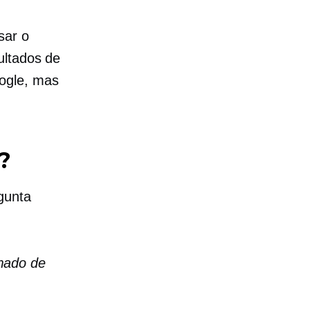
o
sar o
ultados de
ogle, mas
?
gunta
mado de