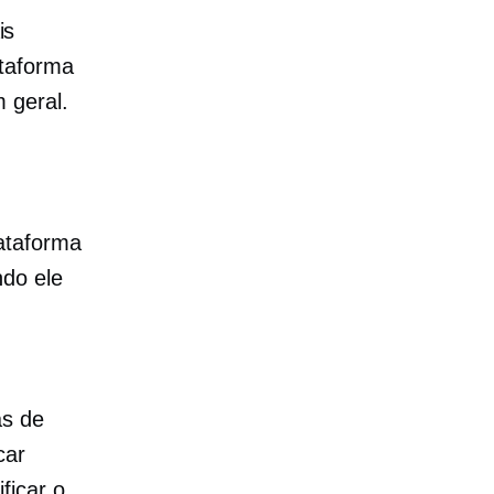
is
ataforma
 geral.
ataforma
ndo ele
as de
car
ficar o