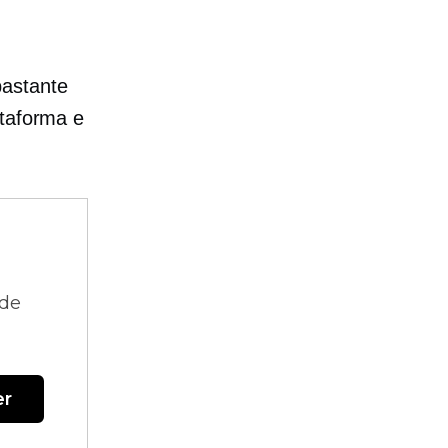
bastante
ataforma e
 de
er