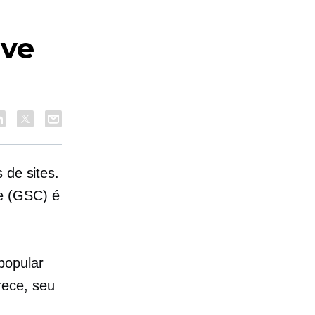
eve
 de sites.
e (GSC) é
popular
rece, seu