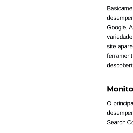
Basicame
desempenh
Google. A
variedade
site apar
ferramen
descobert
Monito
O princip
desempenh
Search Co