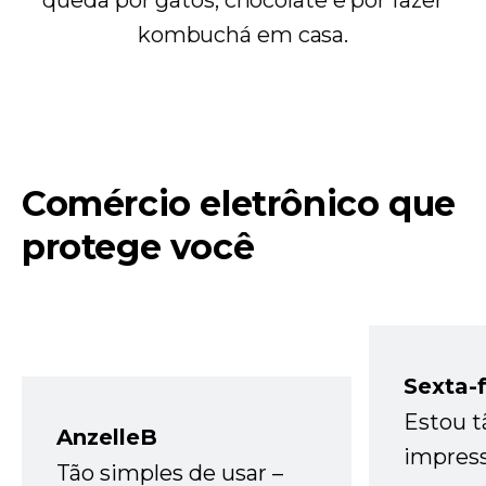
kombuchá em casa.
Comércio eletrônico que
protege você
Sexta-f
Estou t
AnzelleB
impres
Tão simples de usar –