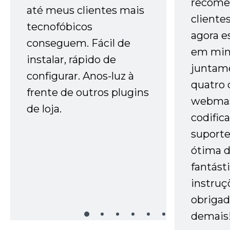
recome
até meus clientes mais
cliente
tecnofóbicos
agora e
conseguem. Fácil de
em minh
instalar, rápido de
juntam
configurar. Anos-luz à
quatro 
frente de outros plugins
webmas
de loja.
codific
suporte 
ótima 
fantást
instruç
obrigad
demais