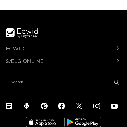
ECWID
Ecwid.com
SÆLG ONLINE
Pris
Sælg overalt
Hjælpecenter
Sælg på Facebook
Sælg på Instagram