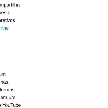
mpartilhar
ões e
erativos
line
 um
rias.
aformas
ncem um
no YouTube