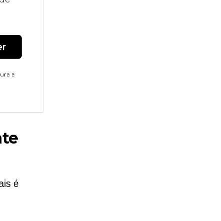
er
tura a
nte
ais é