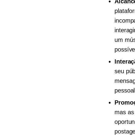
Alcanc
platafo
incompa
interag
um músi
possíve
Interaç
seu púb
mensag
pessoal
Promoç
mas as 
oportun
postage