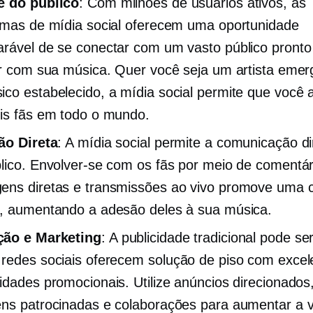
e do público
: Com milhões de usuários ativos, as
rmas de mídia social oferecem uma oportunidade
rável de se conectar com um vasto público pronto
ir com sua música. Quer você seja um artista emer
co estabelecido, a mídia social permite que você 
is fãs em todo o mundo.
ão Direta
: A mídia social permite a comunicação d
lico. Envolver-se com os fãs por meio de comentár
ens diretas e transmissões ao vivo promove uma 
, aumentando a adesão deles à sua música.
ão e Marketing
: A publicidade tradicional pode se
redes sociais oferecem
solução de piso com excel
idades promocionais. Utilize anúncios direcionados
ns patrocinadas e colaborações para aumentar a vi