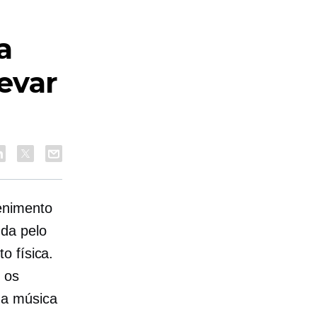
a
evar
enimento
da pelo
o física.
 os
ua música