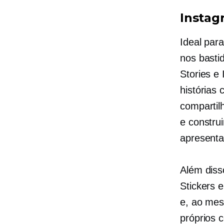
Instag
Ideal par
nos basti
Stories e
histórias
compartil
e constru
apresenta
Além diss
Stickers 
e, ao mes
próprios 