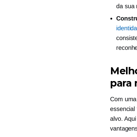
da sua 
Constr
identid
consist
reconhe
Melho
para
Com uma i
essencial
alvo. Aqu
vantagens