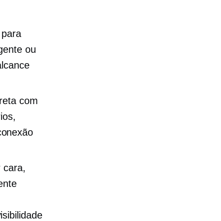
 para
gente ou
alcance
ireta com
ios,
conexão
r cara,
ente
,
sibilidade