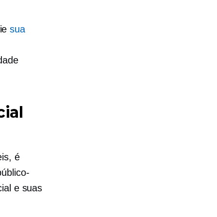
rie
sua
idade
ial
is, é
úblico-
ial e suas