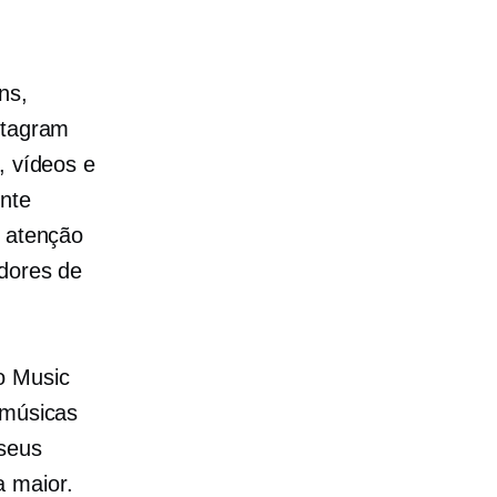
ns,
stagram
, vídeos e
ente
a atenção
idores
de
o Music
 músicas
 seus
a maior.