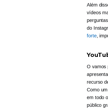
Além diss
vídeos ma
perguntas 
do Insta
forte
, imp
YouTu
O
vamos 
apresenta
recurso d
Como um 
em todo 
público g