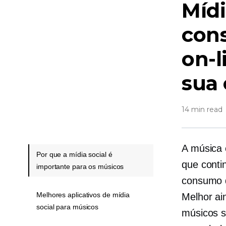
Mídi
con
on-l
sua 
14 min read
A música 
Por que a mídia social é
que conti
importante para os músicos
consumo d
Melhores aplicativos de mídia
Melhor ai
social para músicos
músicos s