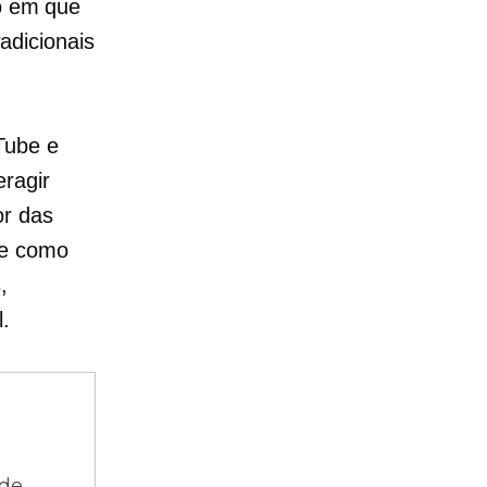
po em que
adicionais
Tube e
eragir
or das
re como
,
l.
 de