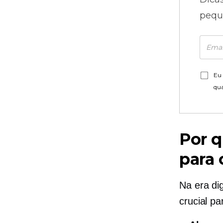
pequ
Eu 
qu
Por q
para 
Na era dig
crucial p