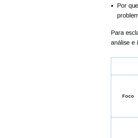
Por que
proble
Para escl
análise e 
Foco