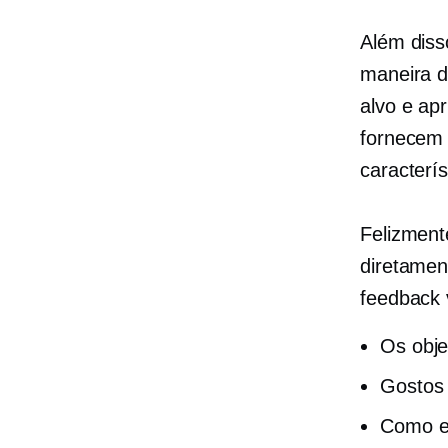
Além diss
maneira d
alvo e ap
fornecem 
caracterís
Felizment
diretamen
feedback 
Os obje
Gostos 
Como e