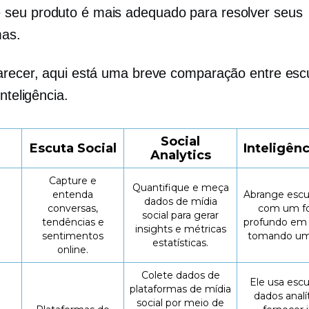
 seu produto é mais adequado para resolver seus
mas.
arecer, aqui está uma breve comparação entre escu
inteligência.
Social
Escuta Social
Inteligênc
Analytics
Capture e
Quantifique e meça
entenda
Abrange escut
dados de mídia
conversas,
com um fo
social para gerar
tendências e
profundo em 
insights e métricas
sentimentos
tomando uma
estatísticas.
online.
Colete dados de
Ele usa escu
plataformas de mídia
dados analí
social por meio de