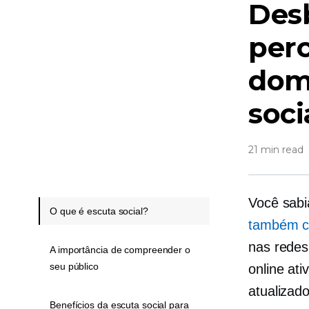
Des
per
domi
soci
21 min read
Você sabi
O que é escuta social?
também c
nas redes
A importância de compreender o
seu público
online at
atualizad
Benefícios da escuta social para