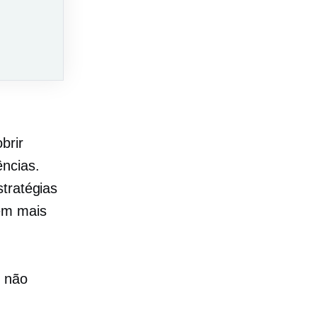
brir
ncias.
stratégias
em mais
e não