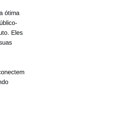
a ótima
blico-
to. Eles
 suas
 conectem
ndo