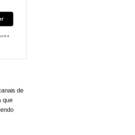
er
tura a
canais de
a que
zendo