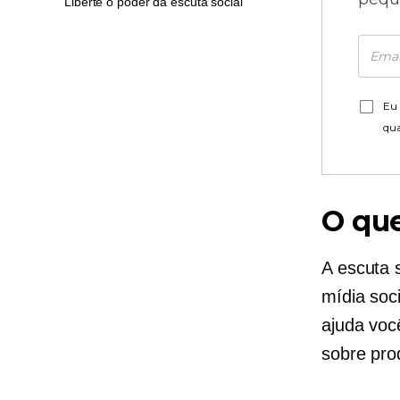
Liberte o poder da escuta social
Eu 
qu
O que
A escuta 
mídia soc
ajuda voc
sobre pro