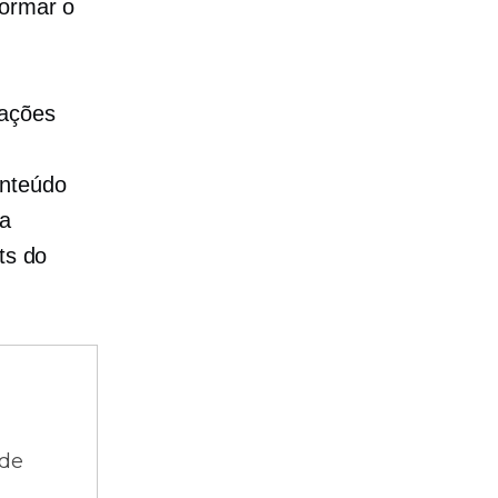
formar o
mações
onteúdo
ra
ts do
 de