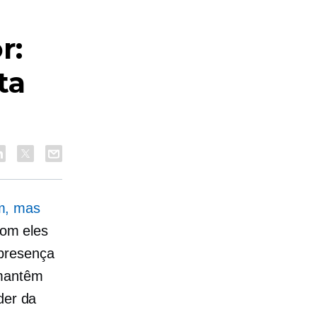
r:
ta
m, mas
om eles
 presença
 mantêm
der da