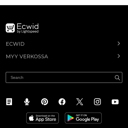
ECWID
Ecwid.com
MYY VERKOSSA
Hinnoittelu
Myy kaikkialla
Ohjekeskus
Myy Facebookissa
Myy Instagramissa