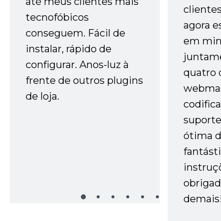
até meus clientes mais
cliente
tecnofóbicos
agora e
conseguem. Fácil de
em minh
instalar, rápido de
juntam
configurar. Anos-luz à
quatro 
frente de outros plugins
webmas
de loja.
codific
suporte 
ótima 
fantást
instruç
obrigad
demais