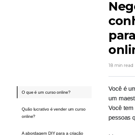
Negó
con
para
onli
18 min read
Você é um
O que é um curso online?
um maestr
Você tem 
Quão lucrativo é vender um curso
online?
pessoas q
A abordagem DIY para a criação