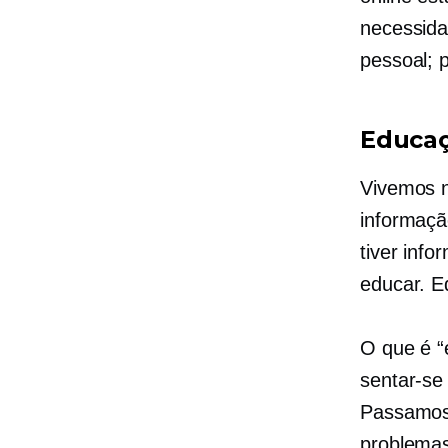
necessida
pessoal; 
Educaç
Vivemos n
informaçã
tiver inf
educar. E
O que é “
sentar-se
Passamos
problemas