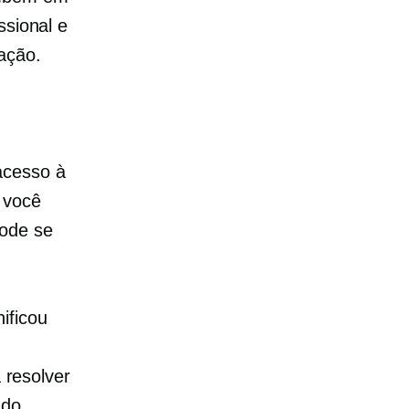
ssional e
ação.
acesso à
 você
pode se
ificou
resolver
ndo