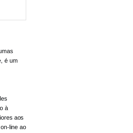
gumas
e, é um
des
o à
iores aos
on-line ao