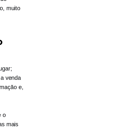
o, muito
o
ugar;
a a venda
rmação e,
e o
ias mais