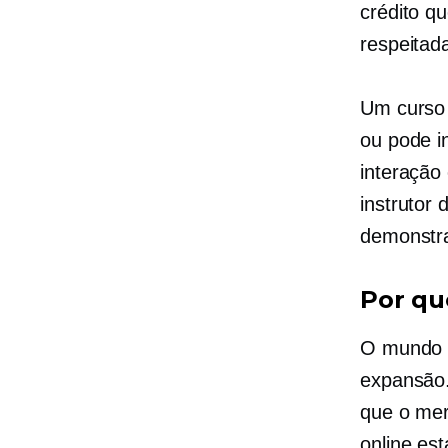
crédito qu
respeitad
Um curso 
ou pode in
interação
instrutor
demonstra
Por qu
O mundo 
expansão.
que o mer
online es