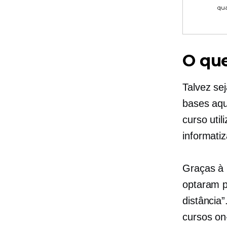
qu
O que
Talvez se
bases aqu
curso uti
informati
Graças à 
optaram p
distância
cursos on