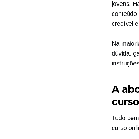
jovens. 
conteúdo 
credível e
Na maiori
dúvida, g
instruçõe
A abo
curs
Tudo bem,
curso onl