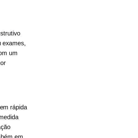
strutivo
ou exames,
 com um
tor
em rápida
 medida
ação
ambém em