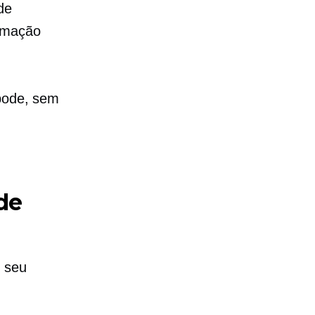
de
ormação
 pode, sem
de
 seu