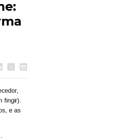
ne:
orma
ecedor,
fingir).
os, e as