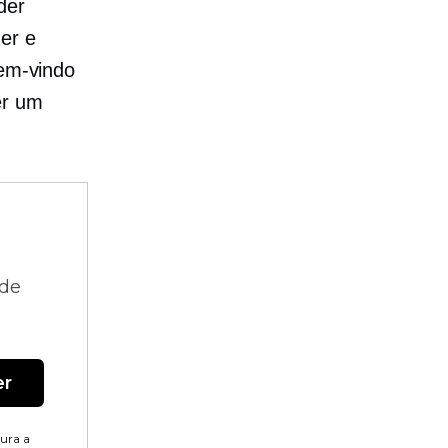
der
er e
bem-vindo
er um
 de
er
tura a