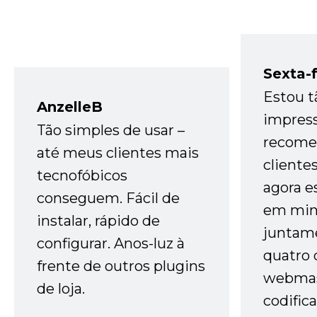
Sexta-f
Estou t
AnzelleB
impres
Tão simples de usar –
recome
até meus clientes mais
cliente
tecnofóbicos
agora e
conseguem. Fácil de
em minh
instalar, rápido de
juntam
configurar. Anos-luz à
quatro 
frente de outros plugins
webmas
de loja.
codific