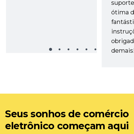
suporte 
ótima 
fantást
instruç
obrigad
demais
Seus sonhos de comércio
eletrônico começam aqui