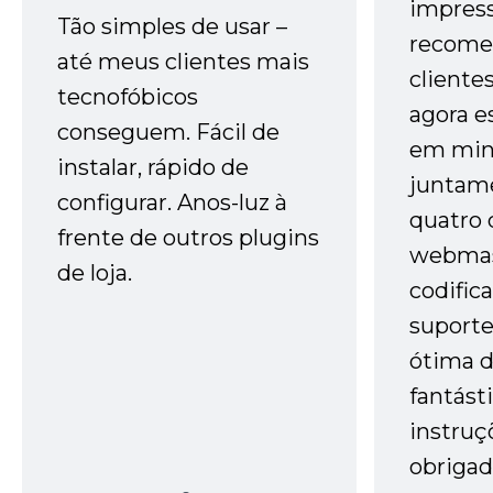
impres
Tão simples de usar –
recome
até meus clientes mais
cliente
tecnofóbicos
agora e
conseguem. Fácil de
em minh
instalar, rápido de
juntam
configurar. Anos-luz à
quatro 
frente de outros plugins
webmas
de loja.
codific
suporte 
ótima 
fantást
instruç
obrigad