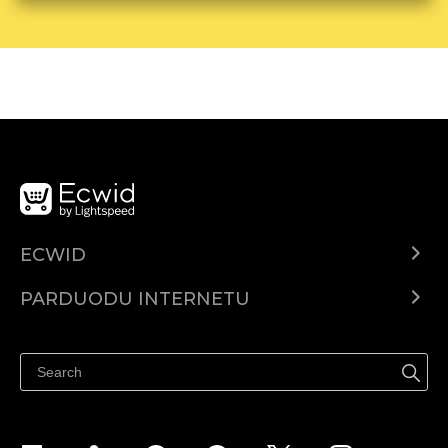
ECWID
Ecwid.com
PARDUODU INTERNETU
Kainodara
Parduodu visur
Pagalbos centras
Parduodu Facebook
Parduodu Instagram