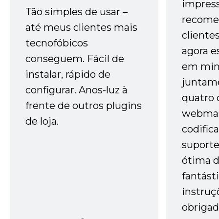
impres
Tão simples de usar –
recome
até meus clientes mais
cliente
tecnofóbicos
agora e
conseguem. Fácil de
em minh
instalar, rápido de
juntam
configurar. Anos-luz à
quatro 
frente de outros plugins
webmas
de loja.
codific
suporte 
ótima 
fantást
instruç
obrigad