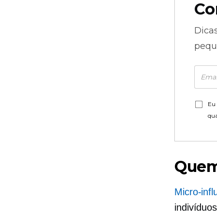
Co
Dica
pequ
Eu 
qu
Que
Micro-inf
indivíduo