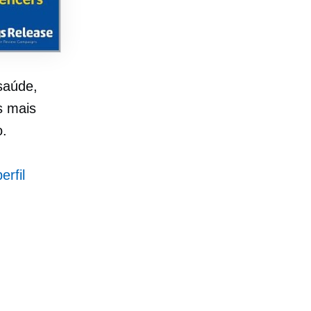
saúde,
s mais
o.
rfil