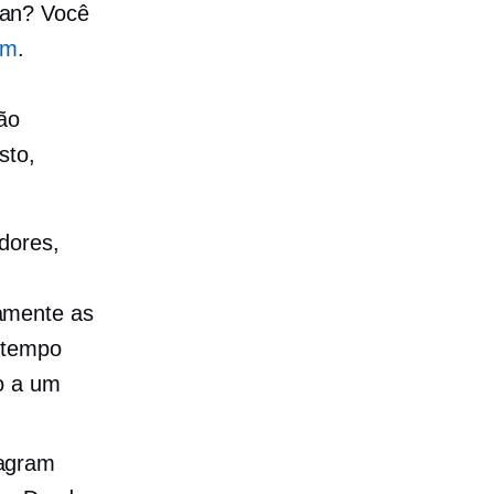
an? Você
em
.
ão
sto,
adores,
amente as
 tempo
o a um
tagram