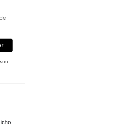
 de
er
tura a
nicho