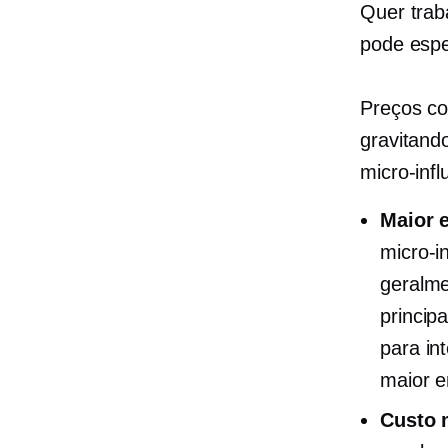
Quer tra
pode espe
Preços co
gravitand
micro-inf
Maior 
micro-i
geralme
princip
para in
maior e
Custo 