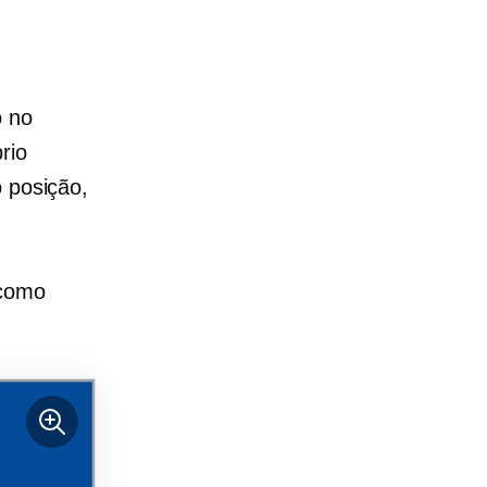
o no
rio
o
posição,
 como