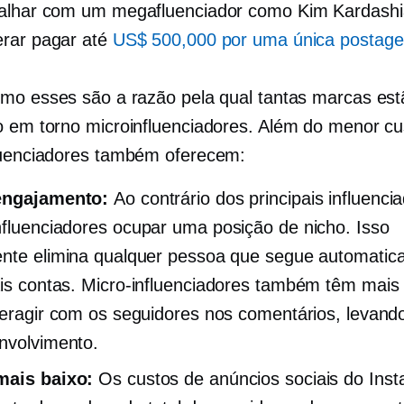
balhar com um
megafluenciador
como Kim Kardashi
rar pagar até
US$ 500,000 por uma única postag
mo esses são a razão pela qual tantas marcas est
o em torno
microinfluenciadores.
Além do menor cu
luenciadores
também oferecem:
engajamento:
Ao contrário dos principais influenci
nfluenciadores
ocupar uma posição de nicho. Isso
nte elimina qualquer pessoa que segue automatic
ais contas.
Micro-influenciadores
também têm mais
teragir com os seguidores nos comentários, levand
nvolvimento.
mais baixo:
Os custos de anúncios sociais do Ins