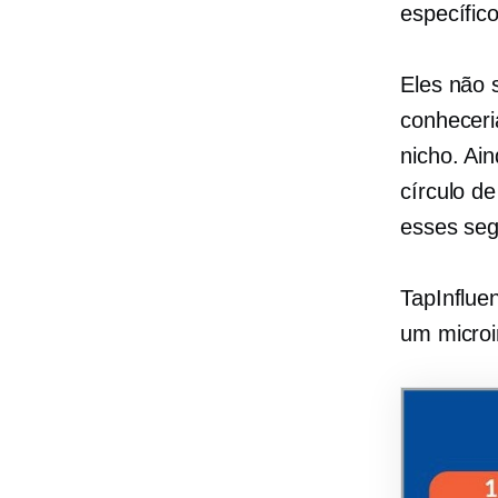
específico
Eles não 
conheceri
nicho. Ai
círculo d
esses seg
TapInflue
um
microi