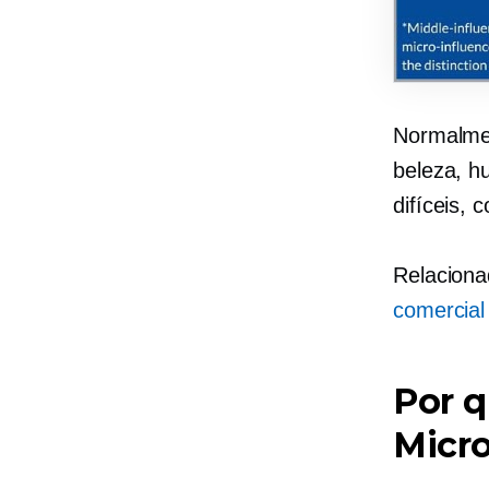
Normalmen
beleza, h
difíceis, 
Relacion
comercial
Por q
Micro