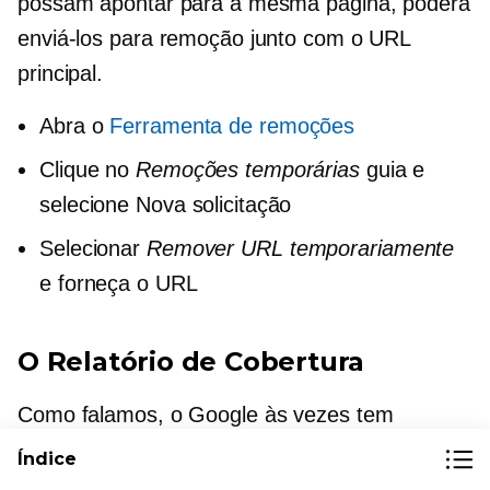
possam apontar para a mesma página, poderá
enviá-los para remoção junto com o URL
principal.
Abra o
Ferramenta de remoções
Clique no
Remoções temporárias
guia e
selecione Nova solicitação
Selecionar
Remover URL temporariamente
e forneça o URL
O Relatório de Cobertura
Como falamos, o Google às vezes tem
problemas para rastrear e indexar páginas. A
Índice
boa notícia é que o Google informa se e