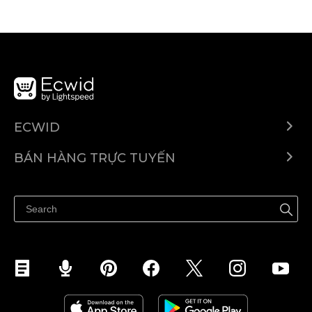
ECWID
Ecwid.com
BÁN HÀNG TRỰC TUYẾN
Trung tâm trợ giúp
Bán ở bất cứ đâu
Quảng bá ở bất cứ đâu
Kiểm soát mọi thứ