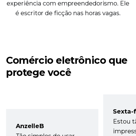
experiência com empreendedorismo. Ele
é escritor de ficção nas horas vagas.
Comércio eletrônico que
protege você
Sexta-f
Estou t
AnzelleB
impres
Tão simples de usar –