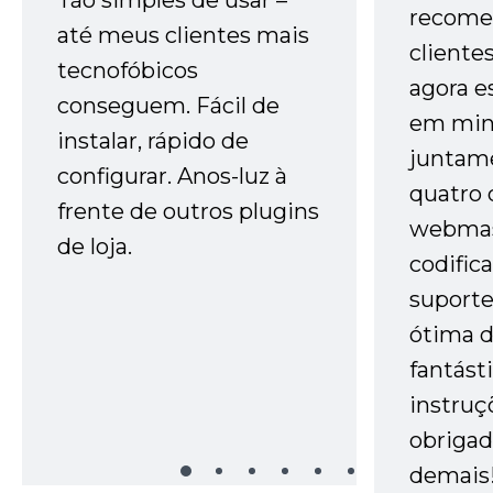
recome
até meus clientes mais
cliente
tecnofóbicos
agora e
conseguem. Fácil de
em minh
instalar, rápido de
juntam
configurar. Anos-luz à
quatro 
frente de outros plugins
webmas
de loja.
codific
suporte 
ótima 
fantást
instruç
obrigad
demais