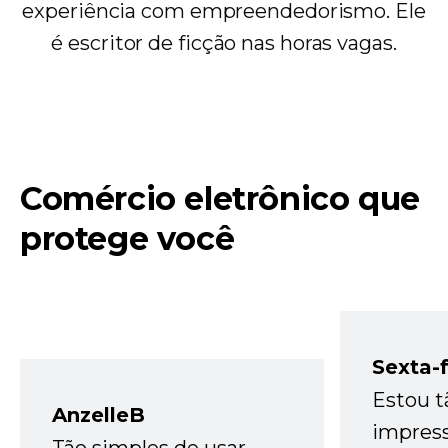
experiência com empreendedorismo. Ele
é escritor de ficção nas horas vagas.
Comércio eletrônico que
protege você
Sexta-f
Estou t
AnzelleB
impres
Tão simples de usar –