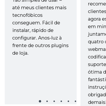
recome
até meus clientes mais
cliente
tecnofóbicos
agora e
conseguem. Fácil de
em minh
instalar, rápido de
juntam
configurar. Anos-luz à
quatro 
frente de outros plugins
webmas
de loja.
codific
suporte 
ótima 
fantást
instruç
obrigad
demais