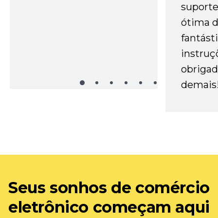
suporte 
ótima 
fantást
instruç
obrigad
demais
Seus sonhos de comércio
eletrônico começam aqui