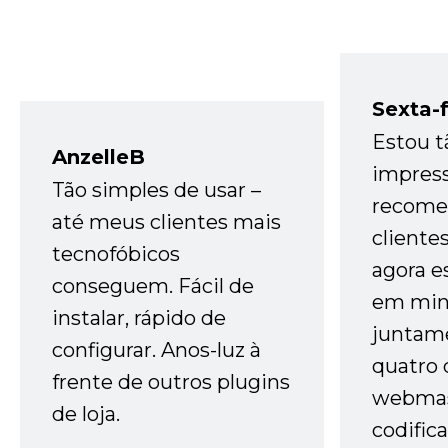
Sexta-f
Estou t
AnzelleB
impres
Tão simples de usar –
recome
até meus clientes mais
cliente
tecnofóbicos
agora e
conseguem. Fácil de
em minh
instalar, rápido de
juntam
configurar. Anos-luz à
quatro 
frente de outros plugins
webmas
de loja.
codific