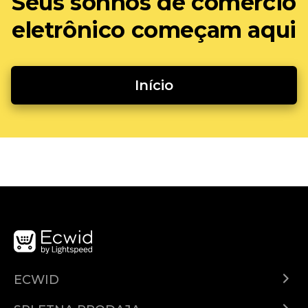
Seus sonhos de comércio
eletrônico começam aqui
Início
ECWID
Center za pomoč