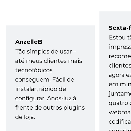
Sexta-f
Estou t
AnzelleB
impres
Tão simples de usar –
recome
até meus clientes mais
cliente
tecnofóbicos
agora e
conseguem. Fácil de
em minh
instalar, rápido de
juntam
configurar. Anos-luz à
quatro 
frente de outros plugins
webmas
de loja.
codific