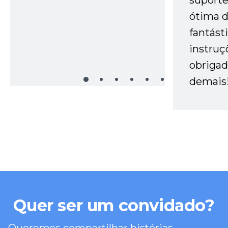
suporte 
ótima 
fantást
instruç
obrigad
demais
Quer ser um convidado?