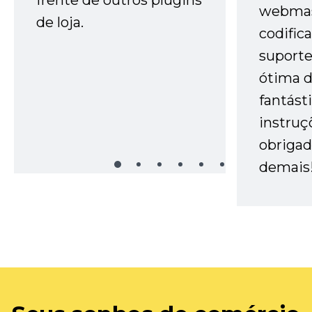
webmas
de loja.
codific
suporte 
ótima 
fantást
instruç
obrigad
demais