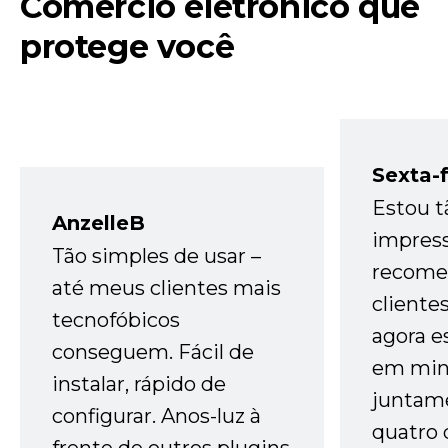
Comércio eletrônico que
protege você
Sexta-f
Estou t
AnzelleB
impres
Tão simples de usar –
recome
até meus clientes mais
cliente
tecnofóbicos
agora e
conseguem. Fácil de
em minh
instalar, rápido de
juntam
configurar. Anos-luz à
quatro 
frente de outros plugins