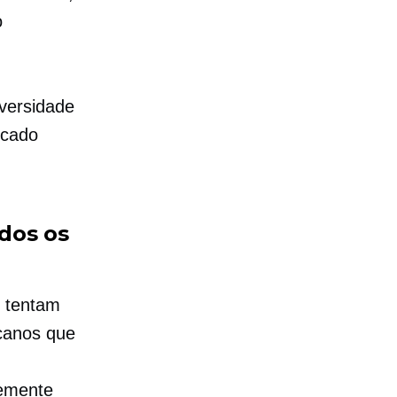
o
versidade
rcado
dos os
e tentam
canos que
temente