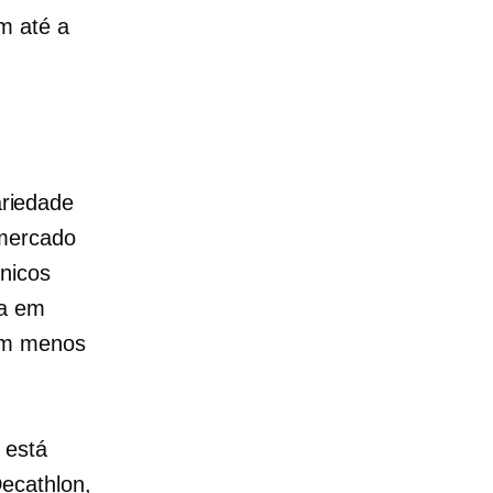
m até a
riedade
 mercado
nicos
ia em
com menos
 está
ecathlon,