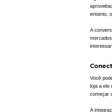
aproveita
entanto, 
A convers
mercados
interessa
Conect
Você pod
loja a el
começar a
A integra