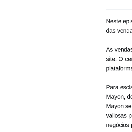
Neste ep
das venda
As vendas
site. O ce
plataform
Para escl
Mayon, 
Mayon se 
valiosas 
negócios 