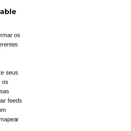
nable
ormar os
erentes
.
te seus
 os
esas
ar feeds
com
a mapear