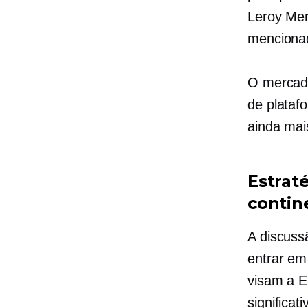
Leroy Mer
menciona
O mercado
de plataf
ainda mai
Estrat
contin
A discuss
entrar em
visam a E
significa