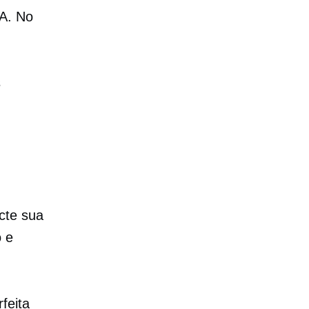
A. No
s
cte sua
o e
feita