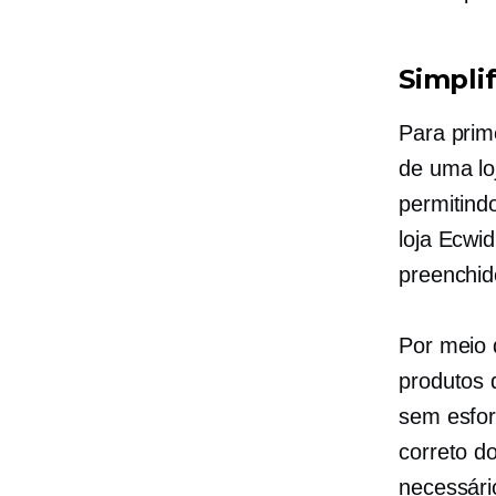
Simpli
Para
prim
de uma lo
permitind
loja Ecwi
preenchid
Por meio 
produtos 
sem esfor
correto d
necessári