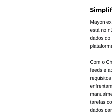
Simpli
Mayon exp
está no n
dados do 
plataform
Com o Cha
feeds e a
requisito
enfrentam
manualmen
tarefas c
dados par