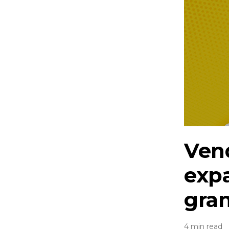
Vend
exp
gran
4 min read