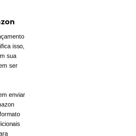
azon
nçamento
ica isso,
em sua
dem ser
em enviar
mazon
 formato
icionais
ara