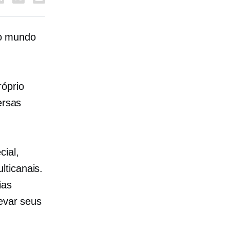
o mundo
róprio
ersas
ial,
lticanais.
ias
levar seus