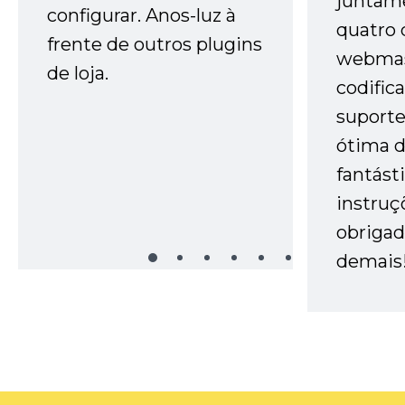
juntam
configurar. Anos-luz à
quatro 
frente de outros plugins
webmas
de loja.
codific
suporte 
ótima 
fantást
instruç
obrigad
demais