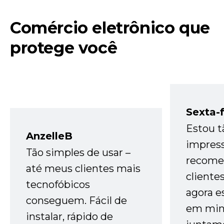
Comércio eletrônico que
protege você
Sexta-f
Estou t
AnzelleB
impres
Tão simples de usar –
recome
até meus clientes mais
cliente
tecnofóbicos
agora e
conseguem. Fácil de
em minh
instalar, rápido de