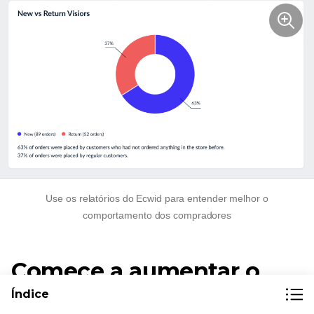
Use os relatórios do Ecwid para entender melhor o
comportamento dos compradores
Comece a aumentar o
ROI do seu comércio
Índice