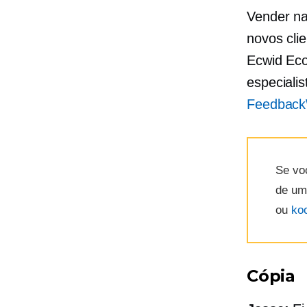
Vender na
novos cli
Ecwid
Ec
especiali
Feedbac
Se vo
de um
ou
ko
Cópia