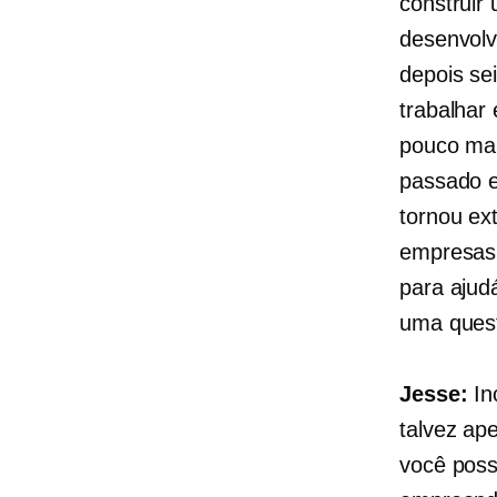
construir
desenvolv
depois
se
trabalhar
pouco mai
passado 
tornou e
empresas,
para ajud
uma quest
Jesse:
In
talvez ap
você poss