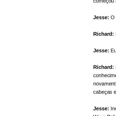
começou a
Jesse:
O 
Richard:
Jesse:
Eu
Richard:
conhecime
novamente
cabeças e
Jesse:
In