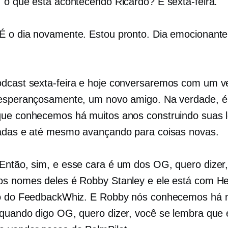
, o que está acontecendo Ricardo? É sexta-feira.
É o dia novamente. Estou pronto. Dia emocionant
dcast sexta-feira e hoje conversaremos com um v
esperançosamente, um novo amigo. Na verdade, é
ue conhecemos há muitos anos construindo suas l
adas e até mesmo avançando para coisas novas.
Então, sim, e esse cara é um dos OG, quero dizer
os nomes deles é Robby Stanley e ele está com 
ão do FeedbackWhiz. E Robby nós conhecemos há 
quando digo OG, quero dizer, você se lembra que 