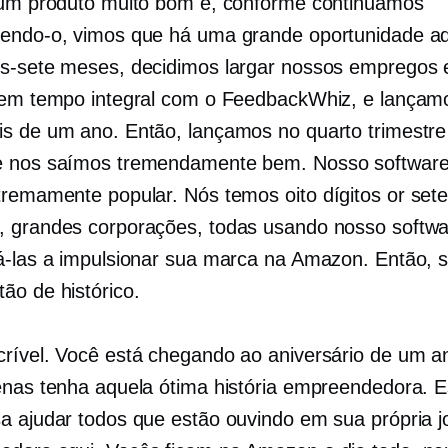
 um produto muito bom e, conforme continuamos
endo-o, vimos que há uma grande oportunidade aq
is-sete
meses, decidimos largar nossos empregos 
 em tempo integral com o FeedbackWhiz, e lançamo
s de um ano. Então, lançamos no quarto trimestre
e nos saímos tremendamente bem. Nosso software
xtremamente popular. Nós temos
oito dígitos
or
sete
 grandes corporações, todas usando nosso softwa
á-las a impulsionar sua marca na Amazon. Então, s
ão de histórico.
crível. Você está chegando ao aniversário de um a
enas tenha aquela ótima história empreendedora. 
a ajudar todos que estão ouvindo em sua própria 