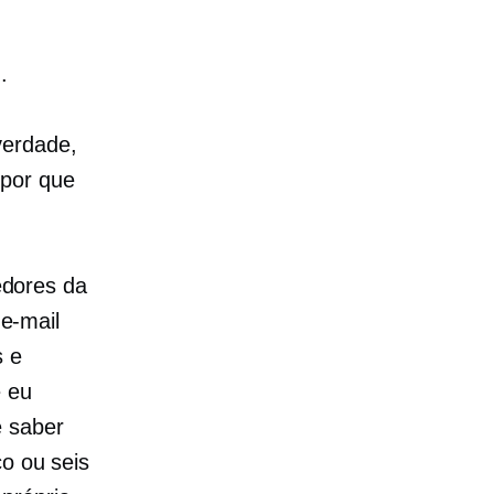
.
verdade,
 por que
edores da
e-mail
s e
e eu
ê saber
co ou seis