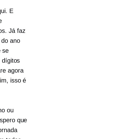
ui. E
e
s. Já faz
 do ano
 se
 dígitos
re agora
im, isso é
no ou
Espero que
jornada