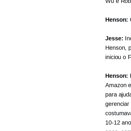
Wu e Robb
Henson:
C
Jesse:
In
Henson, p
iniciou o
Henson:
Amazon e
para ajud
gerenciar
costumava
10-12
anos