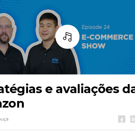
Ouça
atégias e avaliações d
zon
ouça