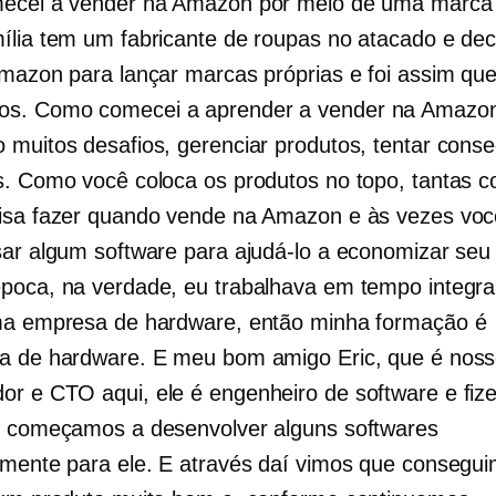
ecei a vender na Amazon por meio de uma marca 
ília tem um fabricante de roupas no atacado e de
Amazon para lançar marcas próprias e foi assim qu
s. Como comecei a aprender a vender na Amazon
 muitos desafios, gerenciar produtos, tentar conse
s. Como você coloca os produtos no topo, tantas c
isa fazer quando vende na Amazon e às vezes voc
sar algum software para ajudá-lo a economizar seu
poca, na verdade, eu trabalhava em tempo integr
ma empresa de hardware, então minha formação é
a de hardware. E meu bom amigo Eric, que é nos
dor
e CTO aqui, ele é engenheiro de software e fi
e começamos a desenvolver alguns softwares
amente para ele. E através daí vimos que consegu