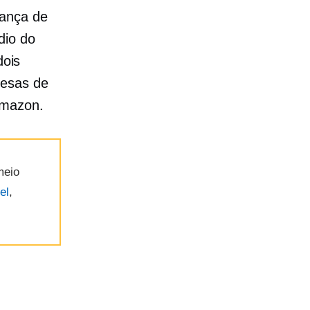
iança de
dio do
ois
resas de
Amazon.
meio
el
,