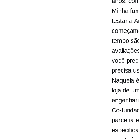
anos, com
Minha fam
testar a 
começamo
tempo são
avaliaçõe
você prec
precisa u
Naquela é
loja de u
engenhari
Co-funda
parceria 
especific