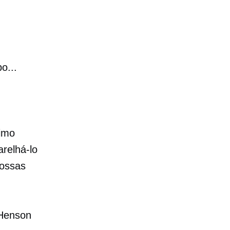
o...
simo
relhá-lo
nossas
 Henson