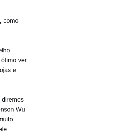
e, como
elho
 ótimo ver
ojas e
, diremos
Henson Wu
muito
ele