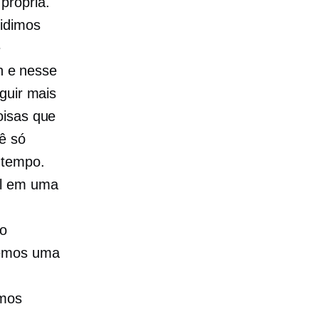
própria.
cidimos
e
 e nesse
guir mais
oisas que
ê só
 tempo.
al em uma
so
zemos uma
imos