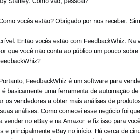
y Stanley. Como vão, pessoal?
omo vocês estão? Obrigado por nos receber. Sim
crível. Então vocês estão com FeedbackWhiz. Na 
or que você não conta ao público um pouco sobre
 FeedbackWhiz?
Portanto, FeedbackWhiz é um software para vend
 é basicamente uma ferramenta de automação de 
ar os vendedores a obter mais análises de produto
 suas análises. Como comecei esse negócio foi qu
 vender no eBay e na Amazon e fiz isso para voc
 e principalmente eBay no início. Há cerca de cin