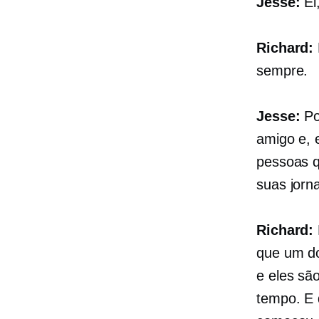
Jesse:
Ei
Richard:
sempre.
Jesse:
Po
amigo e, 
pessoas q
suas jorn
Richard:
que um d
e eles s
tempo. E 