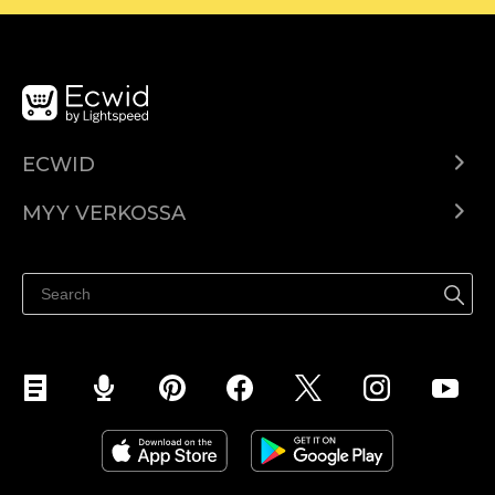
ECWID
Ecwid.com
MYY VERKOSSA
Hinnoittelu
Myy kaikkialla
Ohjekeskus
Myy Facebookissa
Myy Instagramissa