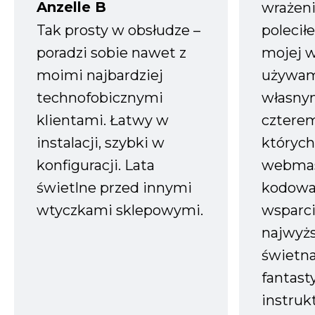
Anzelle B
wrażeni
Tak prosty w obsłudze –
polecił
poradzi sobie nawet z
mojej w
moimi najbardziej
używam
technofobicznymi
własnym
klientami. Łatwy w
czterem
instalacji, szybki w
których
konfiguracji. Lata
webmas
świetlne przed innymi
kodowa
wtyczkami sklepowymi.
wsparci
najwyż
świetn
fantast
instruk