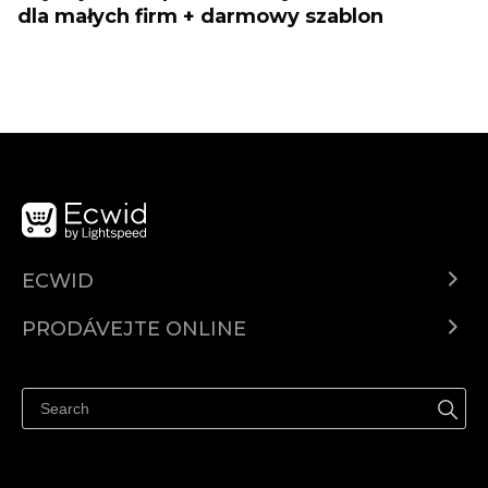
dla małych firm + darmowy szablon
ECWID
Ecwid.com
PRODÁVEJTE ONLINE
Ceny
Prodávejte všude
Centrum nápovědy
Prodávejte na Facebooku
Prodávejte na Instagramu