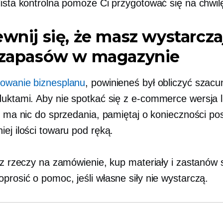
lista kontrolna pomoże Ci przygotować się na chwil
ewnij się, że masz wystarcz
ć zapasów w magazynie
towanie biznesplanu
, powinieneś był obliczyć szac
duktami. Aby nie spotkać się z
e-commerce
wersja l
ie ma nic do sprzedania, pamiętaj o konieczności po
ej ilości towaru pod ręką.
isz rzeczy na zamówienie, kup materiały i zastanów 
prosić o pomoc, jeśli własne siły nie wystarczą.