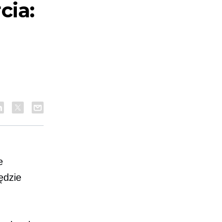
cia:
e
ędzie