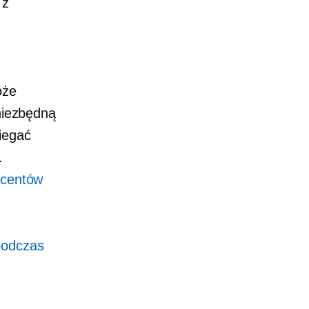
 z
oże
 niezbędną
iegać
.
ucentów
podczas