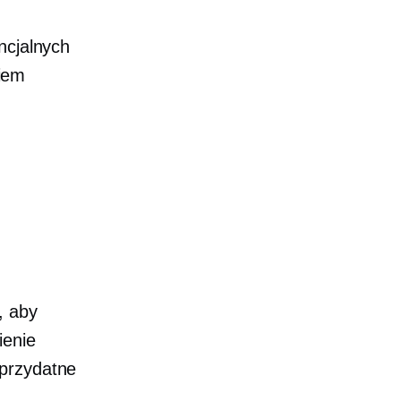
ncjalnych
iem
, aby
ienie
 przydatne