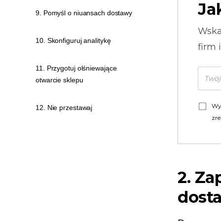
Ja
9. Pomyśl o niuansach dostawy
Wska
10. Skonfiguruj analitykę
firm 
11. Przygotuj olśniewające
otwarcie sklepu
Wy
12. Nie przestawaj
zre
2. Za
dost