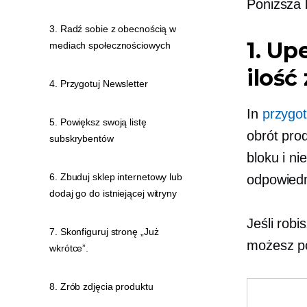
Poniższa 
3. Radź sobie z obecnością w
1. Up
mediach społecznościowych
iloś
4. Przygotuj Newsletter
In
przygo
5. Powiększ swoją listę
obrót pro
subskrybentów
bloku i n
6. Zbuduj sklep internetowy lub
odpowiedni
dodaj go do istniejącej witryny
Jeśli rob
7. Skonfiguruj stronę „Już
możesz po
wkrótce”.
8. Zrób zdjęcia produktu