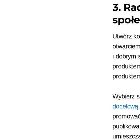
3. Ra
społ
Utwórz ko
otwarciem
i dobrym 
produktem
produktem
Wybierz s
docelową
promować.
publikowa
umieszcza