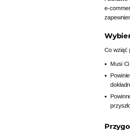
e-comme
zapewnien
Wybier
Co wziąć 
Musi Ci
Powinie
dokładni
Powin
przyszło
Przygo