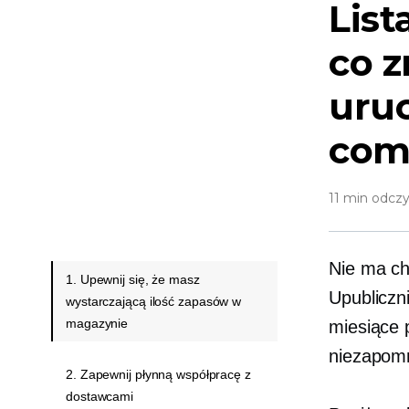
List
co z
uru
com
11 min odczy
Nie ma ch
1. Upewnij się, że masz
Upubliczn
wystarczającą ilość zapasów w
magazynie
miesiące 
niezapomn
2. Zapewnij płynną współpracę z
dostawcami