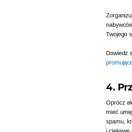
Zorganizu
nabywców
Twojego s
Dowiedz s
promujące
4. Pr
Oprócz ak
mieć
umię
spamu, kt
i ciekawe 