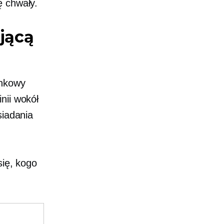
ę chwały.
ającą
unkowy
inii wokół
siadania
się, kogo