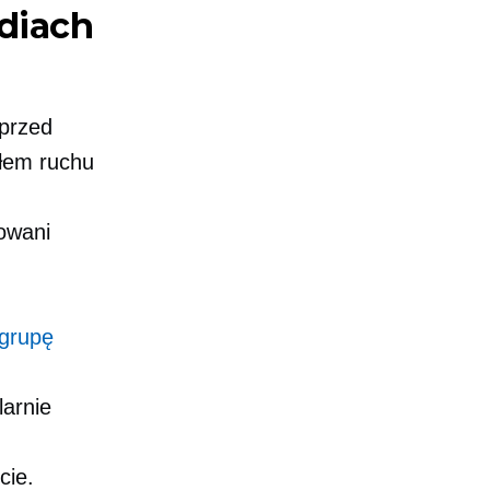
diach
 przed
dłem ruchu
sowani
 grupę
arnie
cie.