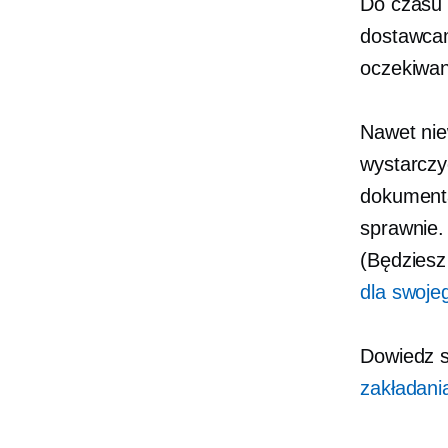
Do czasu 
dostawcam
oczekiwan
Nawet nie
wystarczy
dokumenta
sprawnie.
(Będziesz
dla swoje
Dowiedz s
zakładani