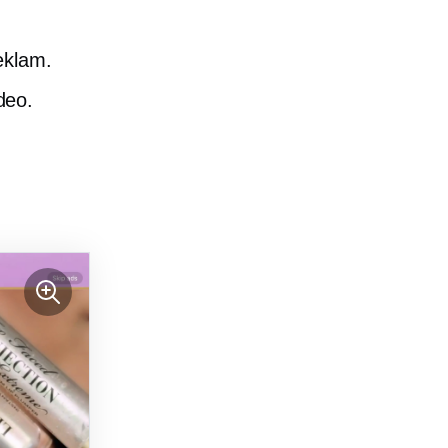
eklam.
deo.