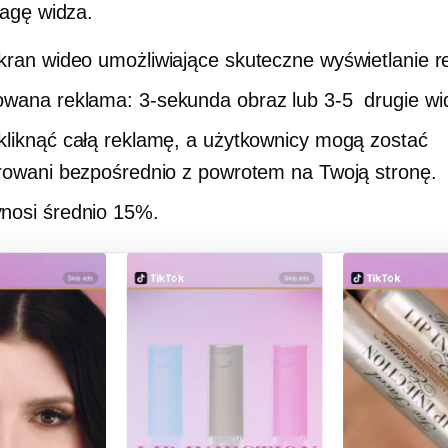
agę widza.
kran
wideo umożliwiające skuteczne wyświetlanie r
owana reklama:
3-sekunda
obraz lub
3-5
drugie wi
liknąć całą reklamę, a użytkownicy mogą zostać
rowani bezpośrednio z powrotem na Twoją stronę.
nosi średnio 15%.