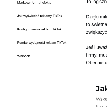
To logicz
Markowy format efektu
Jak wyświetlać reklamy TikTok
Dzięki mi
to świetna
Konfigurowanie reklam TikTok
zwiększyć
Pomiar wydajności reklam TikTok
Jeśli uwa
firmy, mu
Wniosek
Obecnie d
Ja
Wska
firm 