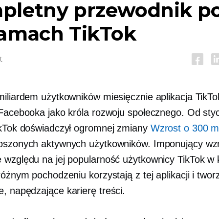
pletny przewodnik p
lamach TikTok
t
miliardem użytkowników miesięcznie aplikacja TikTo
 Facebooka jako króla rozwoju społecznego. Od sty
ikTok doświadczył ogromnej zmiany
Wzrost o 300 m
oszonych aktywnych użytkowników. Imponujący wzr
 względu na jej popularność użytkownicy TikTok w
różnym pochodzeniu korzystają z tej aplikacji i twor
ce,
napędzające karierę
treści.