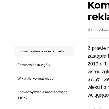
Kom
rek
8 min odczy
Z prawie 
Format reklam przejęcia marki
zastąpiła
2019 r. T
Format widoku z góry
wśród zgł
W kanale Format wideo
37.5%. Ze
wieku i o 
Format wyzwania hashtagowego
wciągają
TikTok