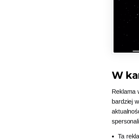
W ka
Reklama w
bardziej w
aktualnoś
spersonali
Ta rekl