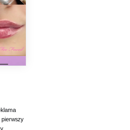
eklama
 pierwszy
y.