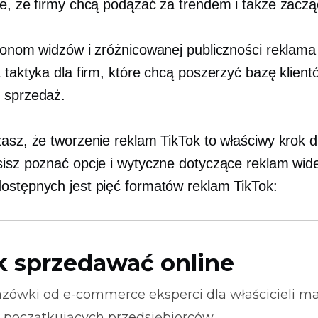
ne, że firmy chcą podążać za trendem i także zaczą
lionom widzów i zróżnicowanej publiczności reklama
 taktyka dla firm, które chcą poszerzyć bazę klient
 sprzedaż.
żasz, że tworzenie reklam TikTok to właściwy krok d
sisz poznać opcje i wytyczne dotyczące reklam wid
ostępnych jest pięć formatów reklam TikTok:
k sprzedawać online
zówki od
e-commerce
eksperci dla właścicieli m
i początkujących przedsiębiorców.