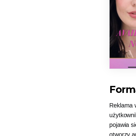
Form
Reklama w
użytkowni
pojawia s
otworzy ap