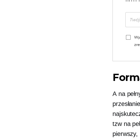
Wy
zre
Forma
A
na pełn
przesłani
najskute
tzw
na pe
pierwszy,