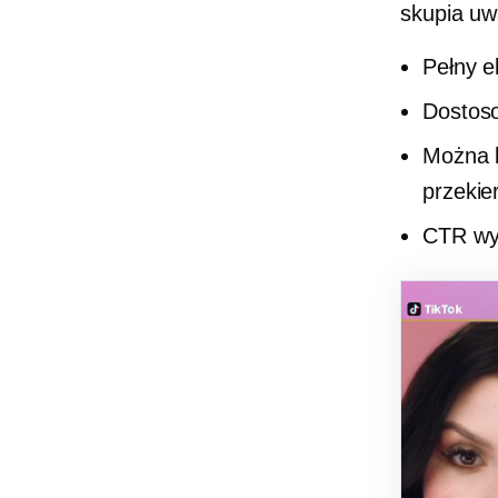
skupia uw
Pełny e
Dostos
Można k
przekie
CTR wy