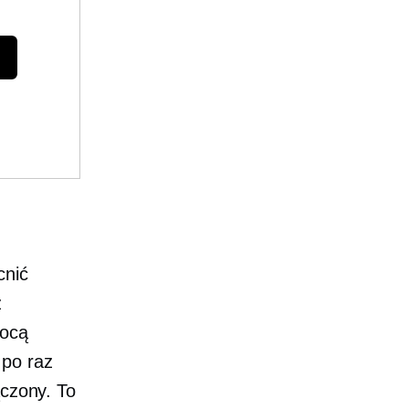
cnić
z
mocą
 po raz
ączony. To