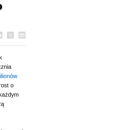
o
k
cznia
ilionów
ost o
 każdym
zą