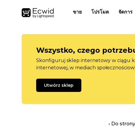
ขาย
โปรโมต
จัดการ
Wszystko, czego potrzebu
Skonfiguruj sklep internetowy w ciągu k
internetowej, w mediach społecznościow
Utwórz sklep
‹ Do stron