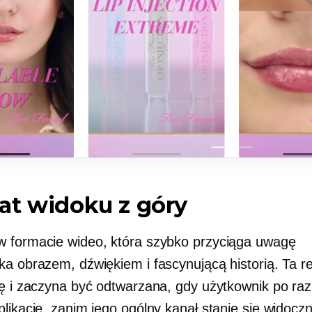
at widoku z góry
 formacie wideo, która szybko przyciąga uwagę
ka obrazem, dźwiękiem i fascynującą historią. Ta r
ię i zaczyna być odtwarzana, gdy użytkownik po raz
likację, zanim jego ogólny kanał stanie się widoczn