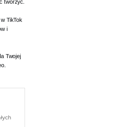
ć tworzyć.
 w TikTok
ów i
la Twojej
eo.
ałych