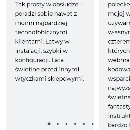
Tak prosty w obsłudze –
polecił
poradzi sobie nawet z
mojej w
moimi najbardziej
używam
technofobicznymi
własnym
klientami. Łatwy w
czterem
instalacji, szybki w
których
konfiguracji. Lata
webmas
świetlne przed innymi
kodowa
wtyczkami sklepowymi.
wsparci
najwyż
świetn
fantast
instruk
bardzo 