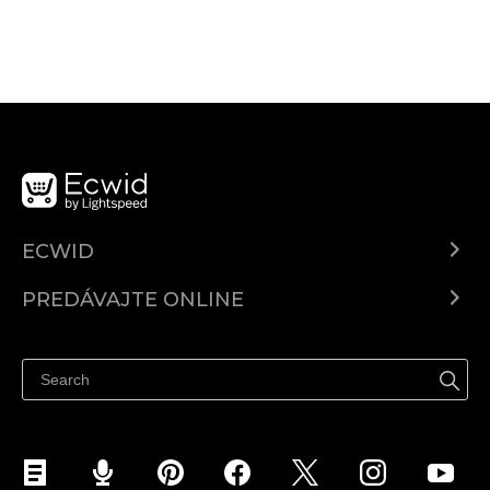
ECWID
Ecwid.com
PREDÁVAJTE ONLINE
Cenník
Predaj všade
Centrum pomoci
Predávajte na Facebook
Predávať na Instagram