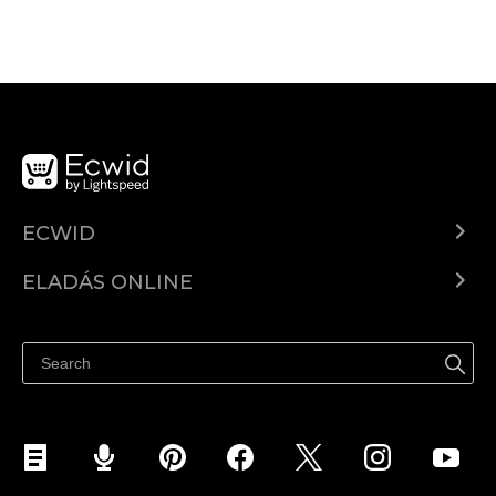
ECWID
Ecwid.com
ELADÁS ONLINE
Árkalkuláció
Eladni mindenhol
Súgó
Eladás a Facebookon
Eladás Instagramon