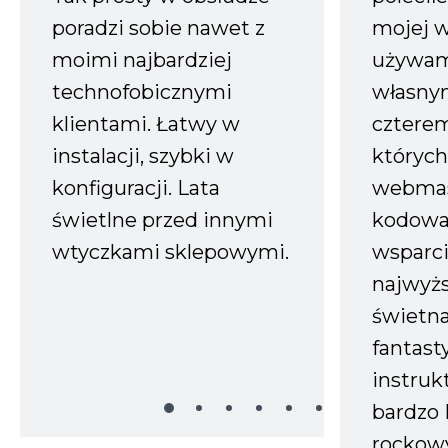
poradzi sobie nawet z
mojej w
moimi najbardziej
używam
technofobicznymi
własnym
klientami. Łatwy w
czterem
instalacji, szybki w
których
konfiguracji. Lata
webmas
świetlne przed innymi
kodowa
wtyczkami sklepowymi.
wsparci
najwyż
świetn
fantast
instruk
bardzo 
rockow