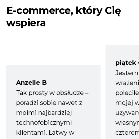
E-commerce, który Cię
wspiera
piątek
Jestem
Anzelle B
wrażeni
Tak prosty w obsłudze –
polecił
poradzi sobie nawet z
mojej w
moimi najbardziej
używam
technofobicznymi
własnym
klientami. Łatwy w
czterem