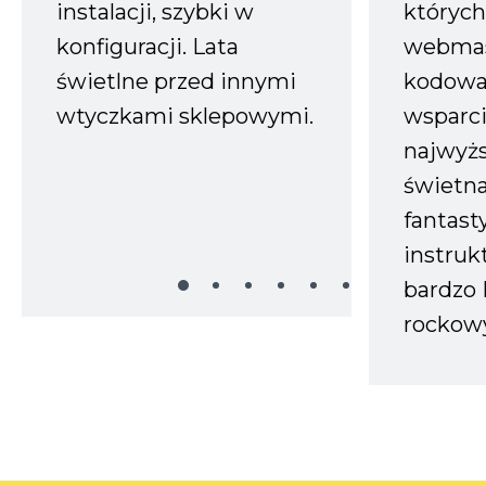
instalacji, szybki w
których
konfiguracji. Lata
webmas
świetlne przed innymi
kodowa
wtyczkami sklepowymi.
wsparci
najwyż
świetn
fantast
instruk
bardzo 
rockow