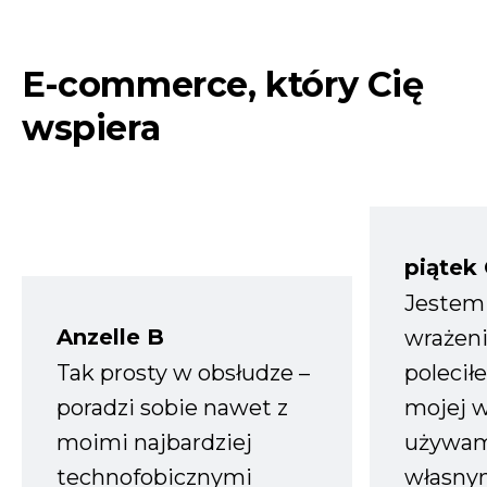
E-commerce, który Cię
wspiera
piątek
Jestem
Anzelle B
wrażeni
Tak prosty w obsłudze –
polecił
poradzi sobie nawet z
mojej w
moimi najbardziej
używam
technofobicznymi
własnym