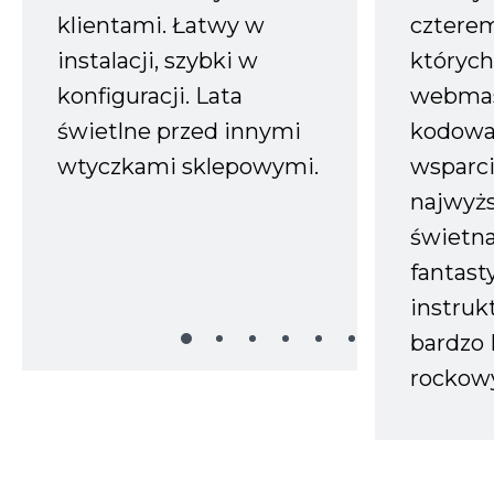
klientami. Łatwy w
czterem
instalacji, szybki w
których
konfiguracji. Lata
webmas
świetlne przed innymi
kodowa
wtyczkami sklepowymi.
wsparci
najwyż
świetn
fantast
instruk
bardzo 
rockow