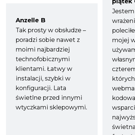
piątek
Jestem
Anzelle B
wrażeni
Tak prosty w obsłudze –
polecił
poradzi sobie nawet z
mojej w
moimi najbardziej
używam
technofobicznymi
własnym
klientami. Łatwy w
czterem
instalacji, szybki w
których
konfiguracji. Lata
webmas
świetlne przed innymi
kodowa
wtyczkami sklepowymi.
wsparci
najwyż
świetn