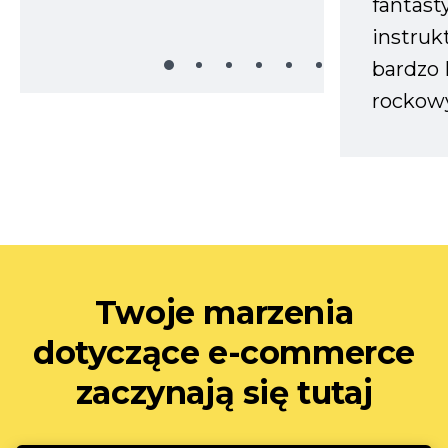
fantast
instruk
bardzo 
rockow
Twoje marzenia
dotyczące e-commerce
zaczynają się tutaj