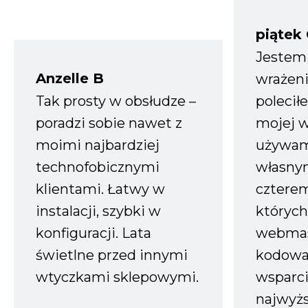
piątek
Jestem
Anzelle B
wrażeni
Tak prosty w obsłudze –
polecił
poradzi sobie nawet z
mojej w
moimi najbardziej
używam
technofobicznymi
własnym
klientami. Łatwy w
czterem
instalacji, szybki w
których
konfiguracji. Lata
webmas
świetlne przed innymi
kodowa
wtyczkami sklepowymi.
wsparci
najwyż