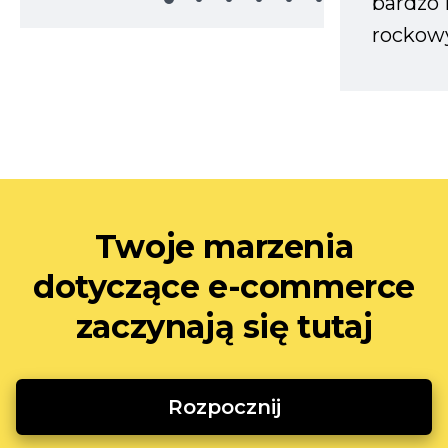
bardzo 
rockow
Twoje marzenia
dotyczące e-commerce
zaczynają się tutaj
Rozpocznij