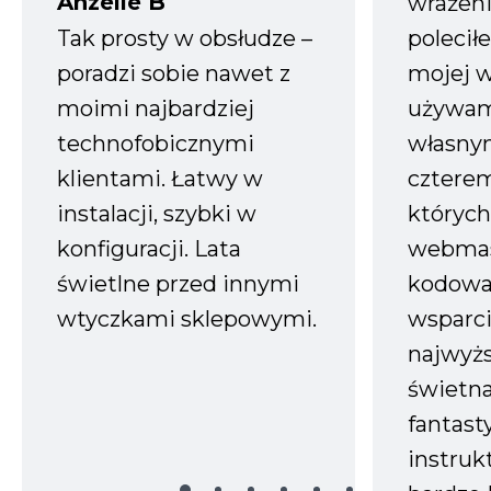
Anzelle B
wrażeni
Tak prosty w obsłudze –
polecił
poradzi sobie nawet z
mojej w
moimi najbardziej
używam
technofobicznymi
własnym
klientami. Łatwy w
czterem
instalacji, szybki w
których
konfiguracji. Lata
webmas
świetlne przed innymi
kodowa
wtyczkami sklepowymi.
wsparci
najwyż
świetn
fantast
instruk