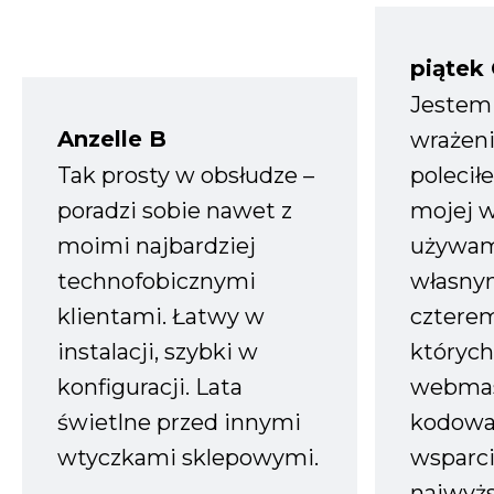
piątek
Jestem
Anzelle B
wrażeni
Tak prosty w obsłudze –
polecił
poradzi sobie nawet z
mojej w
moimi najbardziej
używam
technofobicznymi
własnym
klientami. Łatwy w
czterem
instalacji, szybki w
których
konfiguracji. Lata
webmas
świetlne przed innymi
kodowa
wtyczkami sklepowymi.
wsparci
najwyż