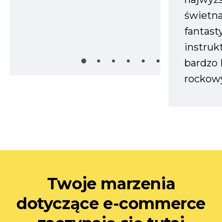
świetn
fantast
instruk
bardzo 
rockow
Twoje marzenia
dotyczące e-commerce