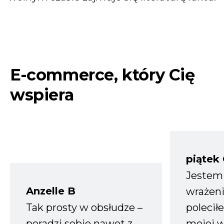
E-commerce, który Cię
wspiera
piątek
Jestem
Anzelle B
wrażeni
Tak prosty w obsłudze –
polecił
poradzi sobie nawet z
mojej w