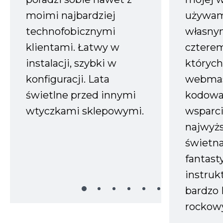
moimi najbardziej
używam
technofobicznymi
własnym
klientami. Łatwy w
czterem
instalacji, szybki w
których
konfiguracji. Lata
webmas
świetlne przed innymi
kodowa
wtyczkami sklepowymi.
wsparci
najwyż
świetn
fantast
instruk
bardzo 
rockow