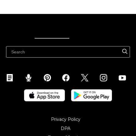
Ecwid
Ecwid
Ecwidi ajaveeb
Abikeskus
Privacy Policy
DPA