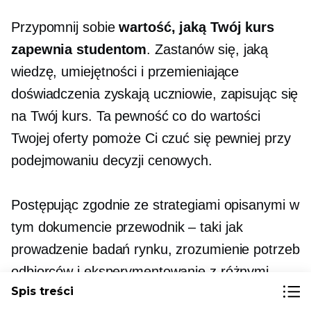
Przypomnij sobie
wartość, jaką Twój kurs
zapewnia studentom
. Zastanów się, jaką
wiedzę, umiejętności i przemieniające
doświadczenia zyskają uczniowie, zapisując się
na Twój kurs. Ta pewność co do wartości
Twojej oferty pomoże Ci czuć się pewniej przy
podejmowaniu decyzji cenowych.
Postępując zgodnie ze strategiami opisanymi w
tym dokumencie
przewodnik – taki
jak
prowadzenie badań rynku, zrozumienie potrzeb
odbiorców i eksperymentowanie z różnymi
Spis treści
cenami
modele – ty
możesz śmiało ustalić