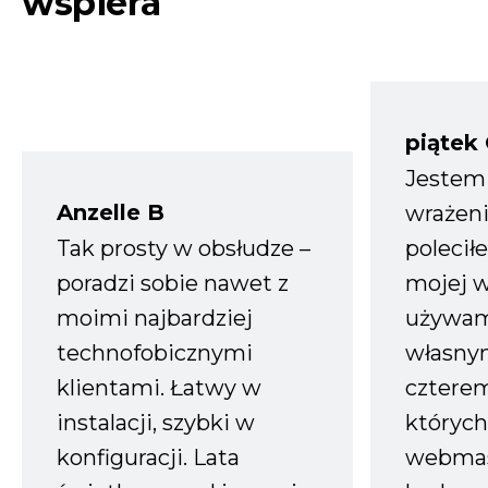
wspiera
piątek
Jestem
Anzelle B
wrażeni
Tak prosty w obsłudze –
polecił
poradzi sobie nawet z
mojej w
moimi najbardziej
używam
technofobicznymi
własnym
klientami. Łatwy w
czterem
instalacji, szybki w
których
konfiguracji. Lata
webmas