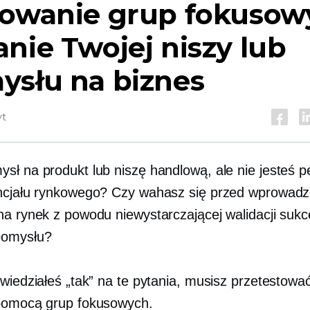
towanie grup fokusow
nie Twojej niszy lub
ysłu na biznes
yt
sł na produkt lub niszę handlową, ale nie jesteś 
ncjału rynkowego? Czy wahasz się przed wprowad
na rynek z powodu niewystarczającej walidacji suk
pomysłu?
owiedziałeś „tak” na te pytania, musisz przetestowa
pomocą grup fokusowych.