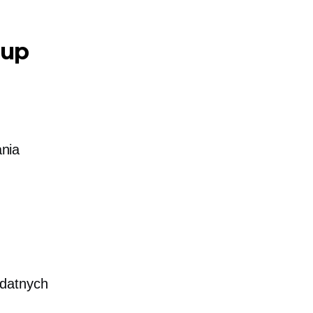
rup
nia
ydatnych