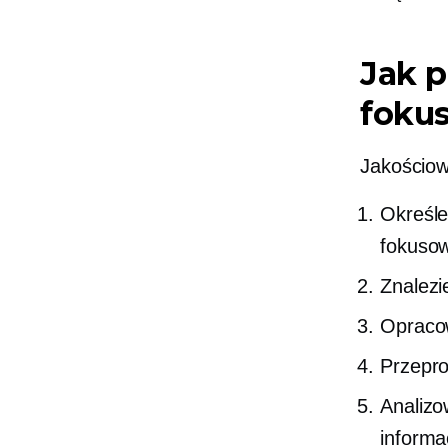
Jak p
foku
Jakościow
Określe
fokuso
Znalezi
Opraco
Przepro
Analizo
informac