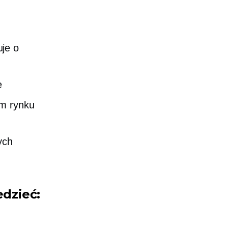
uje o
e
om rynku
ych
dzieć: