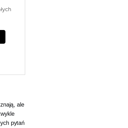
ałych
 znają, ale
zwykle
nych pytań