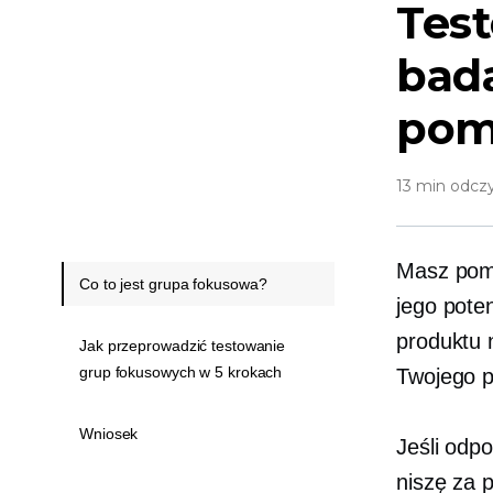
Tes
bada
pom
13 min odcz
Masz pomy
Co to jest grupa fokusowa?
jego pote
produktu 
Jak przeprowadzić testowanie
grup fokusowych w 5 krokach
Twojego 
Wniosek
Jeśli odp
niszę za 