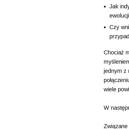
Jak ind
ewolucj
Czy wni
przypad
Chociaż m
myśleniem
jednym z 
połączeni
wiele pow
W następn
Związane