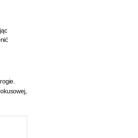
jąc
nić
rogie.
fokusowej,