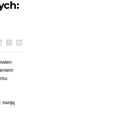
ych:
pewien
zeniem
cesu
ć swoją