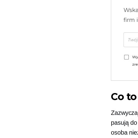
Wska
firm 
Wy
zre
Co to
Zazwyczaj
pasują do
osoba nie