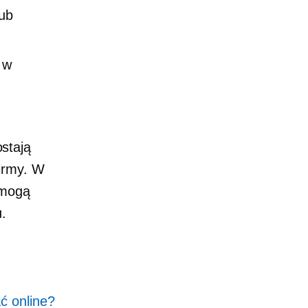
lub
 w
stają
firmy. W
 mogą
.
ć online?