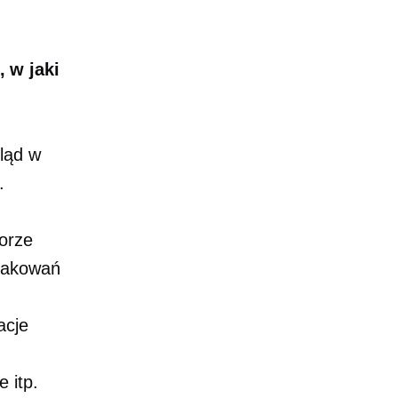
 w jaki
ląd w
.
torze
opakowań
acje
 itp.