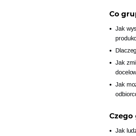
Co gru
Jak
wys
produkc
Dlaczeg
Jak zmi
docelo
Jak mo
odbiorc
Czego 
Jak lud