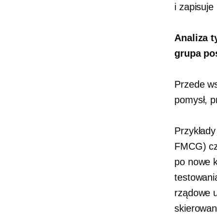
i zapisuje
Analiza 
grupa po
Przede ws
pomysł, pr
Przykłady
FMCG) czę
po nowe k
testowani
rządowe u
skierowan