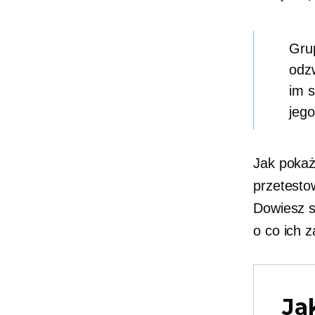
Gru
odzw
im s
jeg
Jak pokaż
przetestow
Dowiesz s
o co ich z
Ja