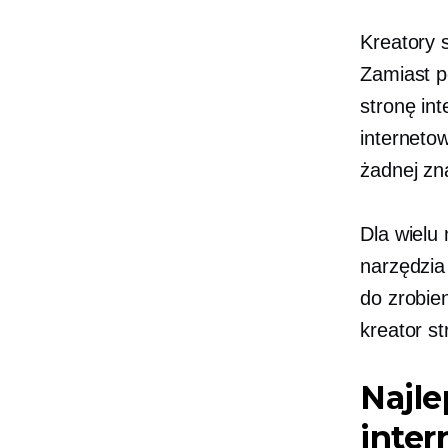
Kreatory 
Zamiast p
stronę int
internetow
żadnej zn
Dla wielu
narzędzia
do zrobie
kreator st
Najle
inter