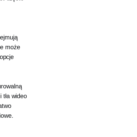
bejmują
ce może
 opcje
urowalną
 tła wideo
łatwo
iowe.