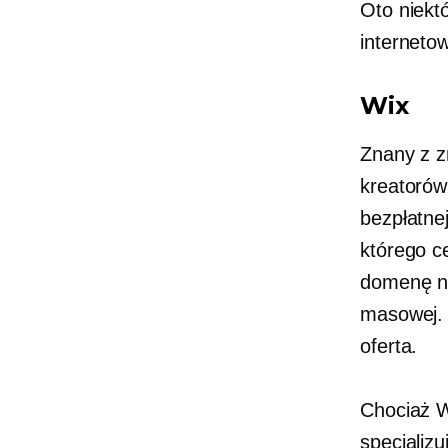
Oto niekt
interneto
Wix
Znany z z
kreatorów
bezpłatne
którego c
domenę ni
masowej. 
oferta.
Chociaż Wi
specjalizu