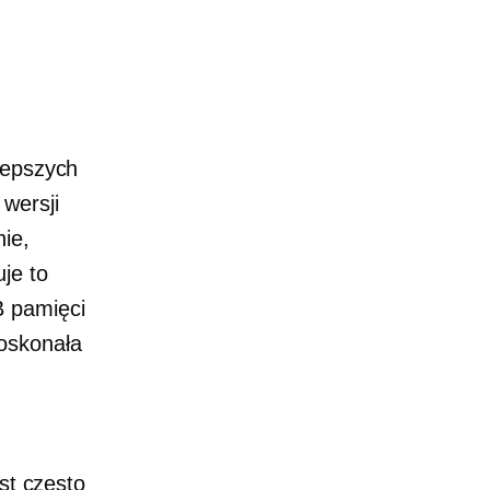
lepszych
wersji
ie,
je to
B pamięci
oskonała
st często