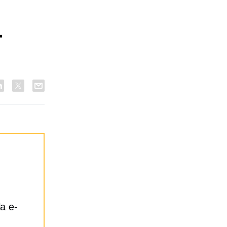
-
a e-