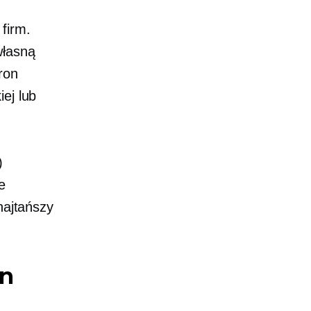
firm.
własną
ron
ej lub
)
e
najtańszy
on