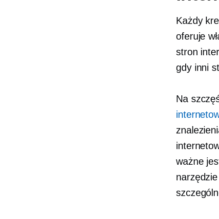
Każdy kre
oferuje w
stron int
gdy inni 
Na szczę
interneto
znalezien
interneto
ważne jes
narzędzie
szczególn