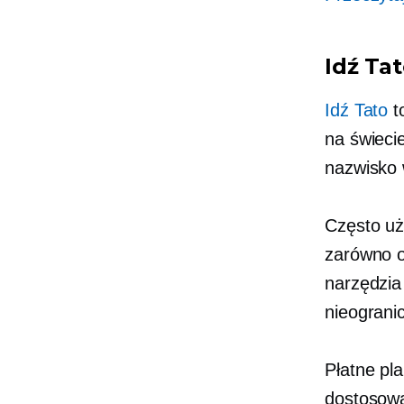
Idź Ta
Idź Tato
t
na świeci
nazwisko 
Często uż
zarówno op
narzędzia
nieogranic
Płatne pl
dostosow