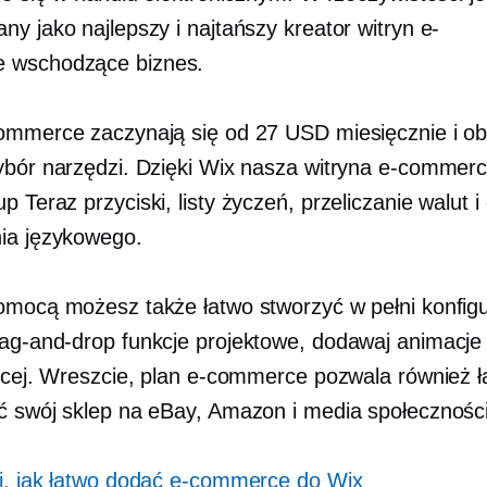
y jako najlepszy i najtańszy kreator witryn e-
e
wschodzące
biznes.
ommerce zaczynają się od 27 USD miesięcznie i o
ybór narzędzi. Dzięki Wix nasza witryna e-commer
up Teraz
przyciski, listy życzeń, przeliczanie walut i
ia językowego.
omocą możesz także łatwo stworzyć w pełni konfig
ag-and-drop
funkcje projektowe, dodawaj animacje i
ięcej. Wreszcie, plan e-commerce pozwala również 
ć swój sklep na eBay, Amazon i media społecznośc
j, jak łatwo dodać e-commerce do Wix