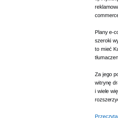
reklamowan
commerc
Plany e-c
szeroki w
to mieć
K
tłumaczen
Za jego p
witrynę
dr
i wiele w
rozszerzy
Przeczyta