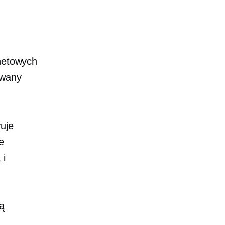
rnetowych
wany
uje
e
 i
ą