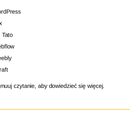
rdPress
x
ź Tato
bflow
ebly
raft
nuuj czytanie, aby dowiedzieć się więcej.