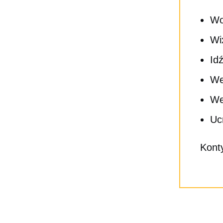
Wo
Wi
Id
We
We
Uc
Konty