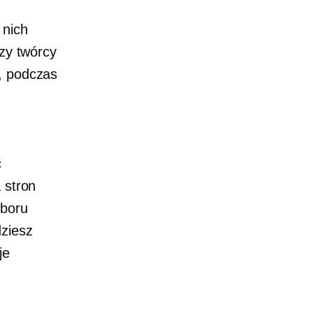
 nich
rzy twórcy
h, podczas
ć
 stron
yboru
dziesz
je