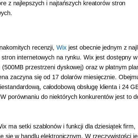
óre z najlepszych i najtańszych kreatorów stron
wych.
nakomitych recenzji,
Wix
jest obecnie jednym z naj
 stron internetowych na rynku. Wix jest dostępny w 
j (500MB przestrzeni dyskowej) oraz w płatnym plan
ena zaczyna się od 17 dolarów miesięcznie. Obejmu
estandardową, całodobową obsługę klienta i 24 G
W porównaniu do niektórych konkurentów jest to d
x ma setki szablonów i funkcji dla dziesiątek firm,
je się w handlu elektronicznym. W rzeczywistości je