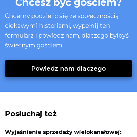
Chcesz być gościem?
Chcemy podzielić się ze społecznością
ciekawymi historiami, wypełnij ten
formularz i powiedz nam, dlaczego byłbyś
świetnym gościem.
Powiedz nam dlaczego
Posłuchaj też
Wyjaśnienie sprzedaży wielokanałowej: