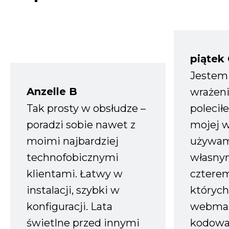
piątek
Jestem
Anzelle B
wrażeni
Tak prosty w obsłudze –
polecił
poradzi sobie nawet z
mojej w
moimi najbardziej
używam
technofobicznymi
własnym
klientami. Łatwy w
czterem
instalacji, szybki w
których
konfiguracji. Lata
webmas
świetlne przed innymi
kodowa