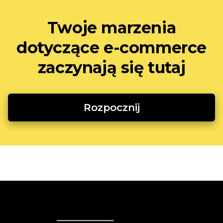
Twoje marzenia
dotyczące e-commerce
zaczynają się tutaj
Rozpocznij
Ecwid
Ecwid