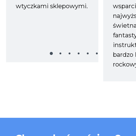
wtyczkami sklepowymi.
wsparci
najwyż
świetn
fantast
instruk
bardzo 
rockow