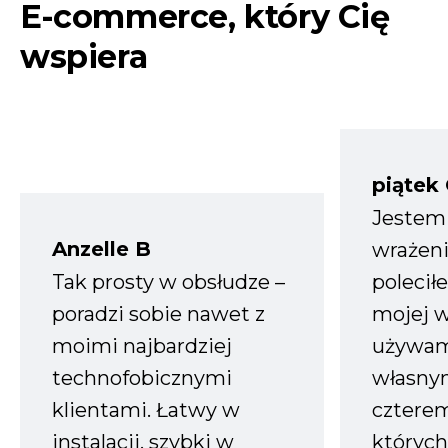
E-commerce, który Cię
wspiera
piątek
Jestem
Anzelle B
wrażeni
Tak prosty w obsłudze –
polecił
poradzi sobie nawet z
mojej w
moimi najbardziej
używam
technofobicznymi
własnym
klientami. Łatwy w
czterem
instalacji, szybki w
których