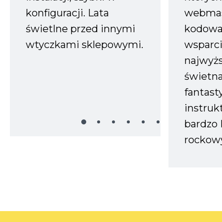
konfiguracji. Lata
webmas
świetlne przed innymi
kodowa
wtyczkami sklepowymi.
wsparci
najwyż
świetn
fantast
instruk
bardzo 
rockow