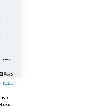
o:
Statista
)
ay i
dane