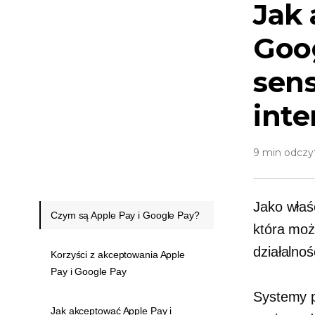
Jak 
Goog
sen
int
9 min odczy
Jako właśc
Czym są Apple Pay i Google Pay?
która moż
działalno
Korzyści z akceptowania Apple
Pay i Google Pay
Systemy p
Jak akceptować Apple Pay i