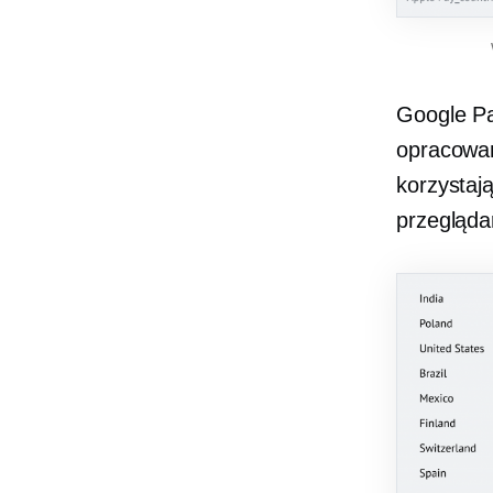
Google Pa
opracowan
korzystaj
przegląda