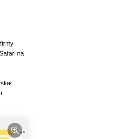
?
firmy
Safari na
skał
h