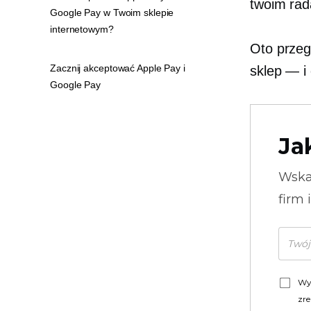
twoim rad
Google Pay w Twoim sklepie
internetowym?
Oto przeg
Zacznij akceptować Apple Pay i
sklep — i
Google Pay
Ja
Wska
firm 
Wy
zre