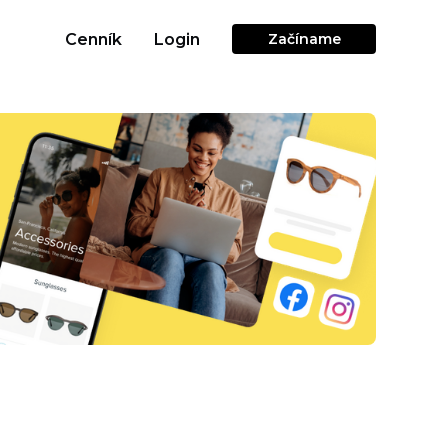
Cenník
Login
Začíname