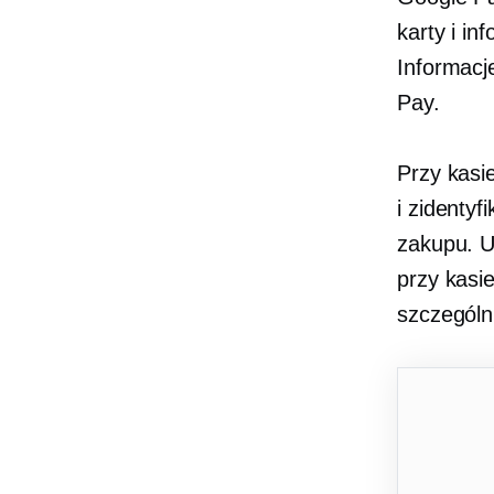
karty i i
Informacj
Pay.
Przy kasi
i zidenty
zakupu. U
przy kasi
szczególn