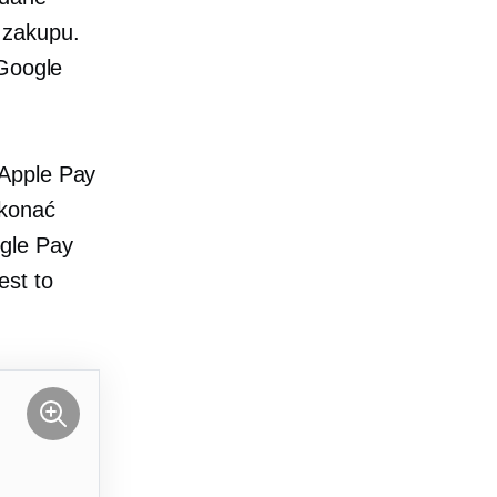
 zakupu.
 Google
 Apple Pay
okonać
gle Pay
est to