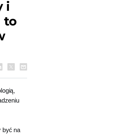
 i
 to
w
logią,
adzeniu
y być na