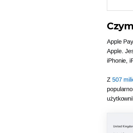
Czym 
Apple Pay 
Apple. Je
iPhonie, i
Z
507 mil
popularno
użytkowni