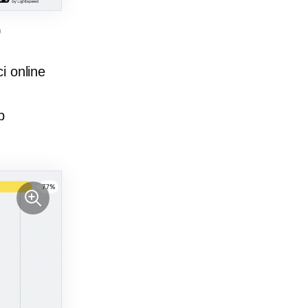
)
i online
b